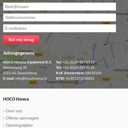
Adresgegevens
HOCO Horeca Equipment B.V.
Tel:
+31-(0)20-497 63 25
Weerenweg 35
Tel:
+31-(0)20-497 01 81
1161 AG Zwanenburg
KvK Amsterdam:
68030169
E-mail:
info@hocohoreca.nl
BTW:
NL857272536B01
HOCO Horeca
Over ons
Offerte aanvragen
Openingstijden