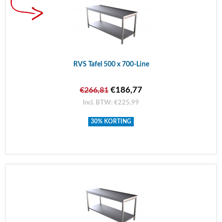
RVS Tafel 500 x 700-Line
€186,77
€266,81
Incl. BTW: €225,99
30% KORTING