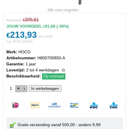
klik voor vergroten
305,61
€
Adviesprijs
JOUW VOORDEEL
91,68
(-30%)
€
213,93
€
excl. BTW
Incl. BTW:
258,85
€
Merk:
HOCO
Artikelnummer:
H800700850-A
Garantie:
1 jaar
Levertijd:
2 tot 4 werkdagen
Beschikbaarheid:
Op voorraad
+
-
Gratis verzending vanaf 500,00 - anders 9,99