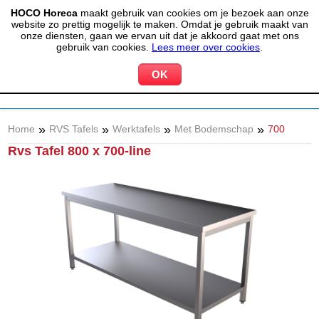
HOCO Horeca
maakt gebruik van cookies om je bezoek aan onze
(020) 497 6325
info@hocohoreca.nl
website zo prettig mogelijk te maken. Omdat je gebruik maakt van
0
onze diensten, gaan we ervan uit dat je akkoord gaat met ons
MIJN ACCOUNT
WINKELWAGEN
gebruik van cookies.
Lees meer over cookies
.
»
»
»
»
Home
RVS Tafels
Werktafels
Met Bodemschap
700
Rvs Tafel 800 x 700-line