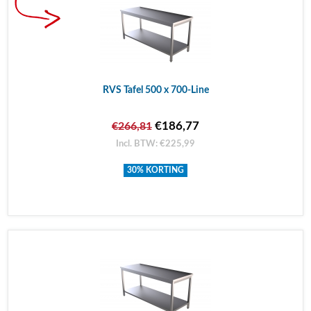
RVS Tafel 500 x 700-Line
€186,77
€266,81
Incl. BTW: €225,99
30% KORTING