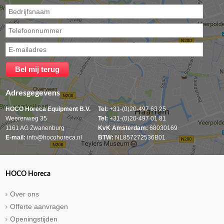
Adresgegevens
HOCO Horeca Equipment B.V.
Tel:
+31-(0)20-497 63 25
Weerenweg 35
Tel:
+31-(0)20-497 01 81
1161 AG Zwanenburg
KvK Amsterdam:
68030169
E-mail:
info@hocohoreca.nl
BTW:
NL857272536B01
HOCO Horeca
Over ons
Offerte aanvragen
Openingstijden