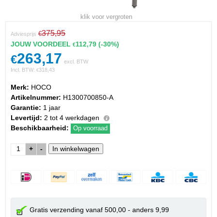
klik voor vergroten
375,95
€
Adviesprijs
JOUW VOORDEEL
112,79
(-30%)
€
263,17
€
excl. BTW
Incl. BTW:
318,43
€
Merk:
HOCO
Artikelnummer:
H1300700850-A
Garantie:
1 jaar
Levertijd:
2 tot 4 werkdagen
Beschikbaarheid:
Op voorraad
+
-
Gratis verzending vanaf 500,00 - anders 9,99