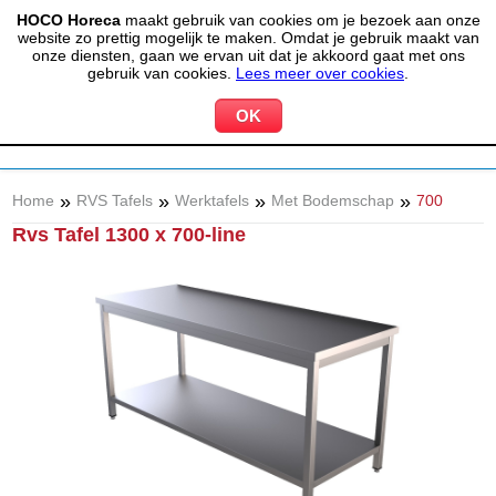
HOCO Horeca
maakt gebruik van cookies om je bezoek aan onze
(020) 497 6325
info@hocohoreca.nl
website zo prettig mogelijk te maken. Omdat je gebruik maakt van
0
onze diensten, gaan we ervan uit dat je akkoord gaat met ons
MIJN ACCOUNT
WINKELWAGEN
gebruik van cookies.
Lees meer over cookies
.
»
»
»
»
Home
RVS Tafels
Werktafels
Met Bodemschap
700
Rvs Tafel 1300 x 700-line