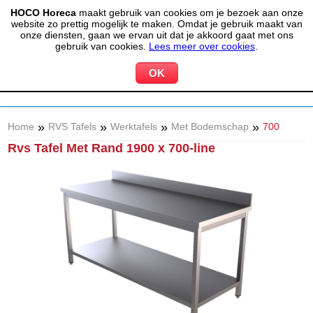
HOCO Horeca
maakt gebruik van cookies om je bezoek aan onze
(020) 497 6325
info@hocohoreca.nl
website zo prettig mogelijk te maken. Omdat je gebruik maakt van
0
onze diensten, gaan we ervan uit dat je akkoord gaat met ons
MIJN ACCOUNT
WINKELWAGEN
gebruik van cookies.
Lees meer over cookies
.
»
»
»
»
Home
RVS Tafels
Werktafels
Met Bodemschap
700
Rvs Tafel Met Rand 1900 x 700-line