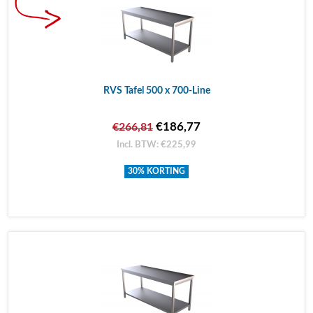
RVS Tafel 500 x 700-Line
€186,77
€266,81
Incl. BTW: €225,99
30% KORTING