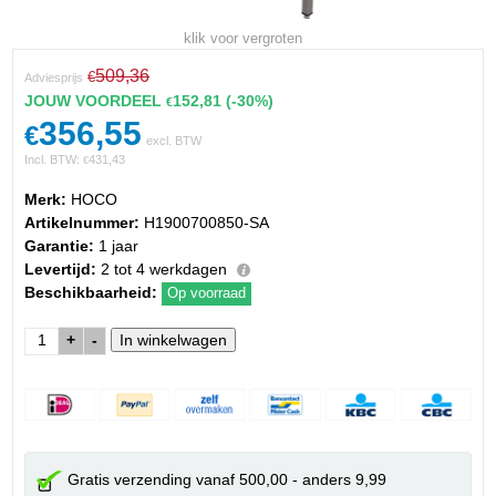
klik voor vergroten
509,36
€
Adviesprijs
JOUW VOORDEEL
152,81
(-30%)
€
356,55
€
excl. BTW
Incl. BTW:
431,43
€
Merk:
HOCO
Artikelnummer:
H1900700850-SA
Garantie:
1 jaar
Levertijd:
2 tot 4 werkdagen
Beschikbaarheid:
Op voorraad
+
-
Gratis verzending vanaf 500,00 - anders 9,99