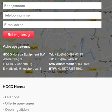
Adresgegevens
HOCO Horeca Equipment B.V.
Tel:
+31-(0)20-497 63 25
Weerenweg 35
Tel:
+31-(0)20-497 01 81
1161 AG Zwanenburg
KvK Amsterdam:
68030169
E-mail:
info@hocohoreca.nl
BTW:
NL857272536B01
HOCO Horeca
Over ons
Offerte aanvragen
Openingstijden