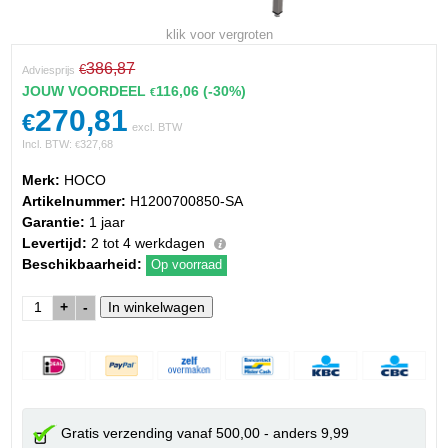
klik voor vergroten
386,87
€
Adviesprijs
JOUW VOORDEEL
116,06
(-30%)
€
270,81
€
excl. BTW
Incl. BTW:
327,68
€
Merk:
HOCO
Artikelnummer:
H1200700850-SA
Garantie:
1 jaar
Levertijd:
2 tot 4 werkdagen
Beschikbaarheid:
Op voorraad
+
-
Gratis verzending vanaf 500,00 - anders 9,99