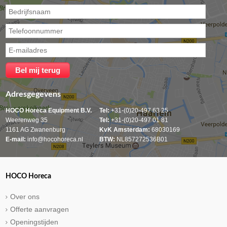
Adresgegevens
HOCO Horeca Equipment B.V.
Tel:
+31-(0)20-497 63 25
Weerenweg 35
Tel:
+31-(0)20-497 01 81
1161 AG Zwanenburg
KvK Amsterdam:
68030169
E-mail:
info@hocohoreca.nl
BTW:
NL857272536B01
HOCO Horeca
Over ons
Offerte aanvragen
Openingstijden