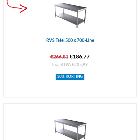
RVS Tafel 500 x 700-Line
€186,77
€266,81
Incl. BTW: €225,99
30% KORTING