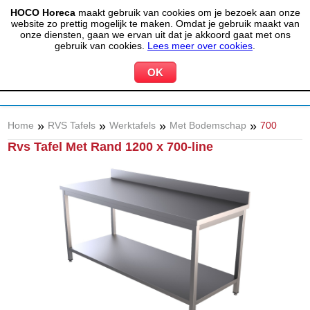
HOCO Horeca
maakt gebruik van cookies om je bezoek aan onze
(020) 497 6325
info@hocohoreca.nl
website zo prettig mogelijk te maken. Omdat je gebruik maakt van
0
onze diensten, gaan we ervan uit dat je akkoord gaat met ons
MIJN ACCOUNT
WINKELWAGEN
gebruik van cookies.
Lees meer over cookies
.
»
»
»
»
Home
RVS Tafels
Werktafels
Met Bodemschap
700
Rvs Tafel Met Rand 1200 x 700-line