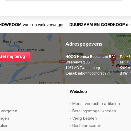
SHOWROOM
voor en weloverwogen
DUURZAAM EN GOEDKOOP
de 
Adresgegevens
HOCO Horeca Equipment B.V.
Tel:
+31
Weerenweg 35
Tel:
+31
1161 AG Zwanenburg
KvK A
E-mail:
info@hocohoreca.nl
BTW:
N
Webshop
Meest verkochte artikelen
 vergeten
Betalingsmogelijkheden
ringen
Veilig betalen
ulier
Bestelprocedure