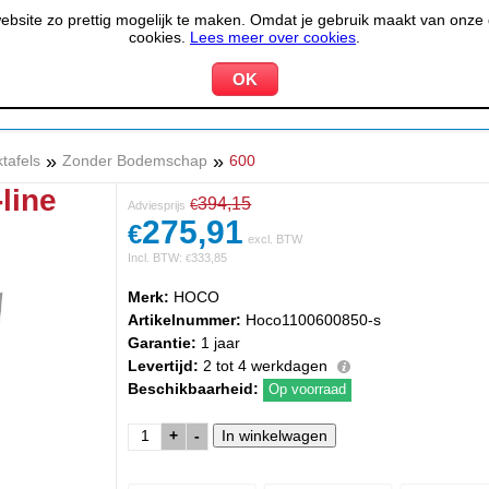
site zo prettig mogelijk te maken. Omdat je gebruik maakt van onze d
cookies.
Lees meer over cookies
.
KOELEN &
PIZZERIA &
HOTEL,
PPARATUUR
VRIEZEN
BAKKERIJ
RESTA
»
»
tafels
Zonder Bodemschap
600
line
394,15
€
Adviesprijs
275,91
€
excl. BTW
Incl. BTW:
333,85
€
Merk:
HOCO
Artikelnummer:
Hoco1100600850-s
Garantie:
1 jaar
Levertijd:
2 tot 4 werkdagen
Beschikbaarheid:
Op voorraad
+
-