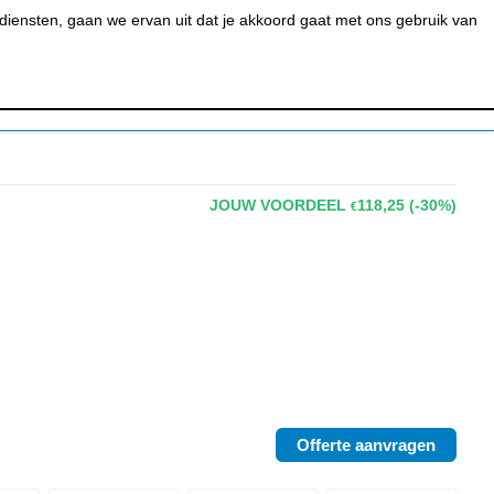
0
MIJN ACCOUNT
BESTELSTATUS
WINKELWAGEN
iensten, gaan we ervan uit dat je akkoord gaat met ons gebruik van
 BAR &
REINIGEN &
URANT
HYGIËNE
JOUW VOORDEEL
118,25
(-30%)
€