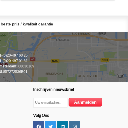
beste prijs / kwaliteit garantie
-(0)20-497 63 25
-(0)20-497 01 81
msterdam:
68030169
L857272536B01
Inschrijven nieuwsbrief
Volg Ons