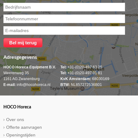
Adresgegevens
HOCO Horeca Equipment B.V.
Tel:
+31-(0)20-497 63 25
Weerenweg 35
Tel:
+31-(0)20-497 01 81
1161 AG Zwanenburg
KvK Amsterdam:
68030169
E-mail:
info@hocohoreca.nl
BTW:
NL857272536B01
HOCO Horeca
Over ons
Offerte aanvragen
Openingstijden