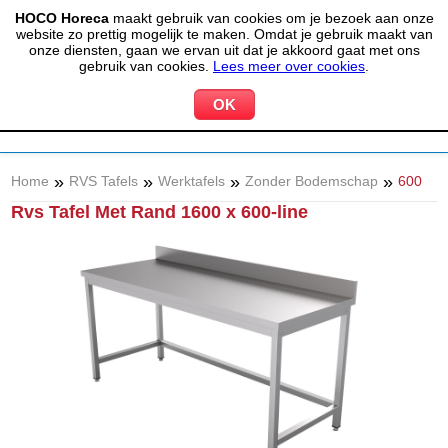
HOCO Horeca
maakt gebruik van cookies om je bezoek aan onze
(020) 497 6325
info@hocohoreca.nl
website zo prettig mogelijk te maken. Omdat je gebruik maakt van
0
onze diensten, gaan we ervan uit dat je akkoord gaat met ons
MIJN ACCOUNT
WINKELWAGEN
gebruik van cookies.
Lees meer over cookies
.
»
»
»
»
Home
RVS Tafels
Werktafels
Zonder Bodemschap
600
Rvs Tafel Met Rand 1600 x 600-line