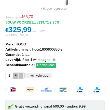
klik voor vergroten
465,70
€
Adviesprijs
JOUW VOORDEEL
139,71
(-30%)
€
325,99
€
excl. BTW
Incl. BTW:
394,45
€
Merk:
HOCO
Artikelnummer:
Hoco1600600850-s
Garantie:
1 jaar
Levertijd:
2 tot 4 werkdagen
Beschikbaarheid:
Op voorraad
+
-
Gratis verzending vanaf 500,00 - anders 9,99