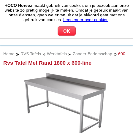
HOCO Horeca
maakt gebruik van cookies om je bezoek aan onze
(020) 497 6325
info@hocohoreca.nl
website zo prettig mogelijk te maken. Omdat je gebruik maakt van
0
onze diensten, gaan we ervan uit dat je akkoord gaat met ons
MIJN ACCOUNT
WINKELWAGEN
gebruik van cookies.
Lees meer over cookies
.
»
»
»
»
Home
RVS Tafels
Werktafels
Zonder Bodemschap
600
Rvs Tafel Met Rand 1800 x 600-line