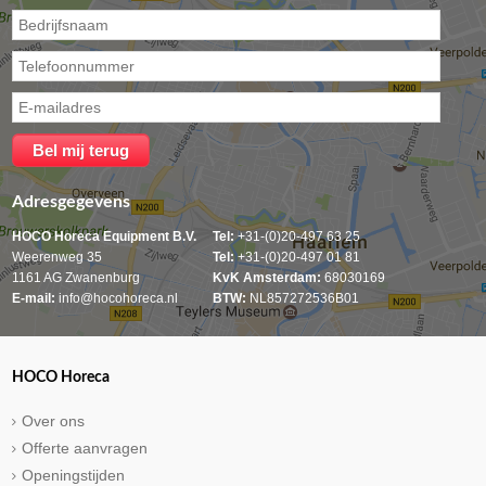
Adresgegevens
HOCO Horeca Equipment B.V.
Tel:
+31-(0)20-497 63 25
Weerenweg 35
Tel:
+31-(0)20-497 01 81
1161 AG Zwanenburg
KvK Amsterdam:
68030169
E-mail:
info@hocohoreca.nl
BTW:
NL857272536B01
HOCO Horeca
Over ons
Offerte aanvragen
Openingstijden