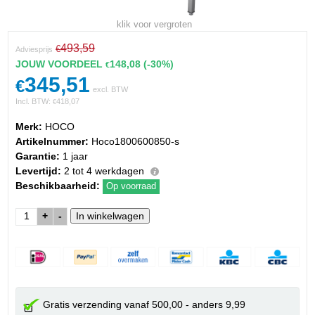
klik voor vergroten
493,59
€
Adviesprijs
JOUW VOORDEEL
148,08
(-30%)
€
345,51
€
excl. BTW
Incl. BTW:
418,07
€
Merk:
HOCO
Artikelnummer:
Hoco1800600850-s
Garantie:
1 jaar
Levertijd:
2 tot 4 werkdagen
Beschikbaarheid:
Op voorraad
+
-
Gratis verzending vanaf 500,00 - anders 9,99