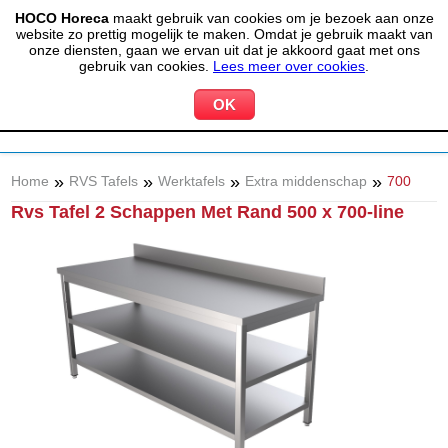
HOCO Horeca
maakt gebruik van cookies om je bezoek aan onze
(020) 497 6325
info@hocohoreca.nl
website zo prettig mogelijk te maken. Omdat je gebruik maakt van
0
onze diensten, gaan we ervan uit dat je akkoord gaat met ons
MIJN ACCOUNT
WINKELWAGEN
gebruik van cookies.
Lees meer over cookies
.
»
»
»
»
Home
RVS Tafels
Werktafels
Extra middenschap
700
Rvs Tafel 2 Schappen Met Rand 500 x 700-line