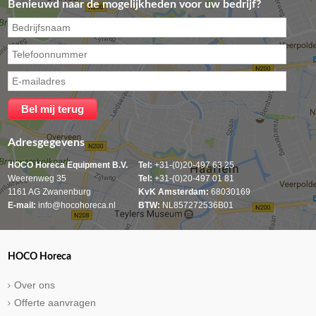
Benieuwd naar de mogelijkheden voor uw bedrijf?
Adresgegevens
HOCO Horeca Equipment B.V.
Tel:
+31-(0)20-497 63 25
Weerenweg 35
Tel:
+31-(0)20-497 01 81
1161 AG Zwanenburg
KvK Amsterdam:
68030169
E-mail:
info@hocohoreca.nl
BTW:
NL857272536B01
HOCO Horeca
Over ons
Offerte aanvragen