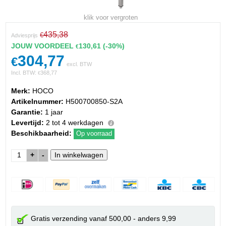
klik voor vergroten
435,38
€
Adviesprijs
JOUW VOORDEEL
130,61
(-30%)
€
304,77
€
excl. BTW
Incl. BTW:
368,77
€
Merk:
HOCO
Artikelnummer:
H500700850-S2A
Garantie:
1 jaar
Levertijd:
2 tot 4 werkdagen
Beschikbaarheid:
Op voorraad
+
-
Gratis verzending vanaf 500,00 - anders 9,99