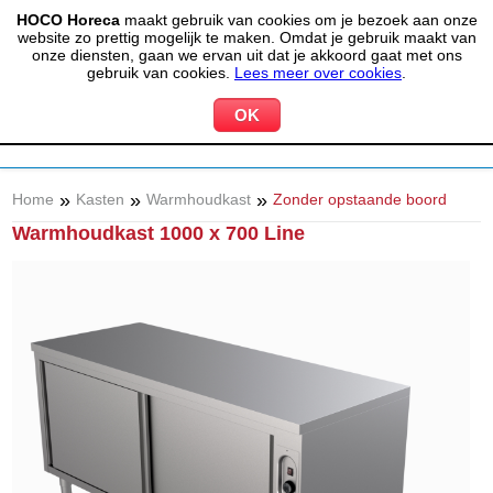
HOCO Horeca
maakt gebruik van cookies om je bezoek aan onze
(020) 497 6325
info@hocohoreca.nl
website zo prettig mogelijk te maken. Omdat je gebruik maakt van
0
onze diensten, gaan we ervan uit dat je akkoord gaat met ons
MIJN ACCOUNT
WINKELWAGEN
gebruik van cookies.
Lees meer over cookies
.
»
»
»
Home
Kasten
Warmhoudkast
Zonder opstaande boord
Warmhoudkast 1000 x 700 Line