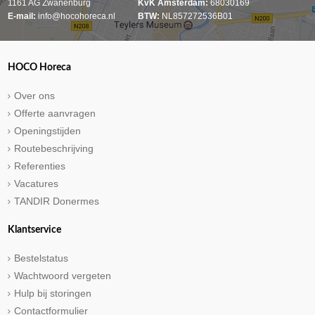
1161 AG Zwanenburg
KvK Amsterdam:
68030169
E-mail:
info@hocohoreca.nl
BTW:
NL857272536B01
HOCO Horeca
Over ons
Offerte aanvragen
Openingstijden
Routebeschrijving
Referenties
Vacatures
TANDIR Donermes
Klantservice
Bestelstatus
Wachtwoord vergeten
Hulp bij storingen
Contactformulier