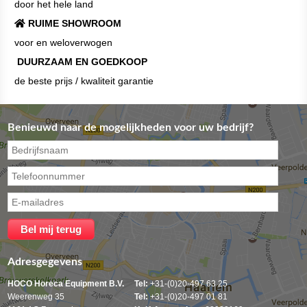
door het hele land
RUIME SHOWROOM
voor en weloverwogen
DUURZAAM EN GOEDKOOP
de beste prijs / kwaliteit garantie
Benieuwd naar de mogelijkheden voor uw bedrijf?
Adresgegevens
HOCO Horeca Equipment B.V.
Tel:
+31-(0)20-497 63 25
Weerenweg 35
Tel:
+31-(0)20-497 01 81