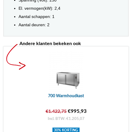
Spanning (Volt): 230
El. vermogen(kW): 2,4
Aantal schappen: 1
Aantal deuren: 2
Andere klanten bekeken ook
700 Warmhoudkast
€995,93
€1.422,75
Incl. BTW: €1.205,07
30% KORTING