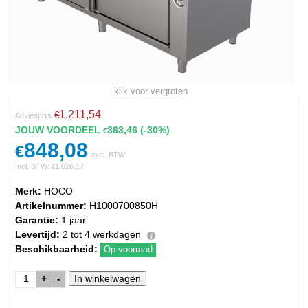
klik voor vergroten
1.211,54
€
Adviesprijs
JOUW VOORDEEL
363,46
(-30%)
€
848,08
€
excl. BTW
Incl. BTW:
1.026,17
€
Merk:
HOCO
Artikelnummer:
H1000700850H
Garantie:
1 jaar
Levertijd:
2 tot 4 werkdagen
Beschikbaarheid:
Op voorraad
+
-