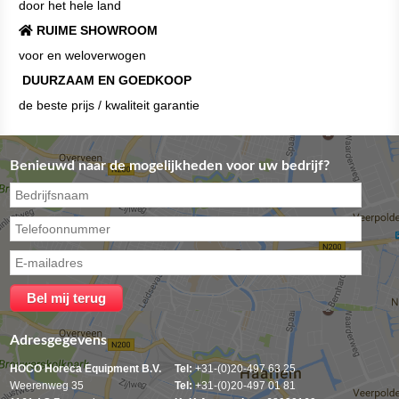
door het hele land
RUIME SHOWROOM
voor en weloverwogen
DUURZAAM EN GOEDKOOP
de beste prijs / kwaliteit garantie
Benieuwd naar de mogelijkheden voor uw bedrijf?
Adresgegevens
HOCO Horeca Equipment B.V.
Tel:
+31-(0)20-497 63 25
Weerenweg 35
Tel:
+31-(0)20-497 01 81