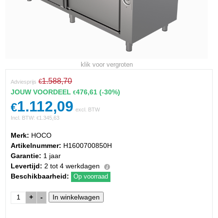
klik voor vergroten
1.588,70
€
Adviesprijs
JOUW VOORDEEL
476,61
(-30%)
€
1.112,09
€
excl. BTW
Incl. BTW:
1.345,63
€
Merk:
HOCO
Artikelnummer:
H1600700850H
Garantie:
1 jaar
Levertijd:
2 tot 4 werkdagen
Beschikbaarheid:
Op voorraad
+
-