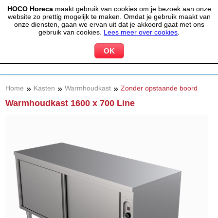
HOCO Horeca
maakt gebruik van cookies om je bezoek aan onze
(020) 497 6325
info@hocohoreca.nl
website zo prettig mogelijk te maken. Omdat je gebruik maakt van
0
onze diensten, gaan we ervan uit dat je akkoord gaat met ons
MIJN ACCOUNT
WINKELWAGEN
gebruik van cookies.
Lees meer over cookies
.
»
»
»
Home
Kasten
Warmhoudkast
Zonder opstaande boord
Warmhoudkast 1600 x 700 Line