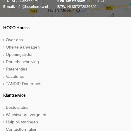
1161 AG Zwanenburg
KvK Amsterdam:
68030169
E-mail:
info@hocohoreca.nl
BTW:
NL857272536B01
HOCO Horeca
Over ons
Offerte aanvragen
Openingstijden
Routebeschrijving
Referenties
Vacatures
TANDIR Donermes
Klantservice
Bestelstatus
Wachtwoord vergeten
Hulp bij storingen
Contactformulier