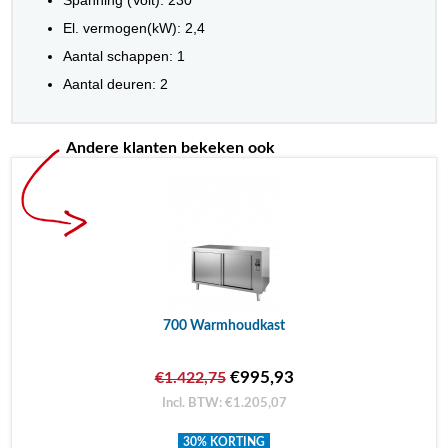
Spanning (Volt): 230
El. vermogen(kW): 2,4
Aantal schappen: 1
Aantal deuren: 2
Andere klanten bekeken ook
700 Warmhoudkast
€995,93
€1.422,75
Incl. BTW: €1.205,07
30% KORTING