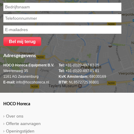
Adresgegevens
HOCO Horeca Equipment B.V.
Tel:
+31-(0)20-497 63 25
Weerenweg 35
Tel:
+31-(0)20-497 01 81
1161 AG Zwanenburg
KvK Amsterdam:
68030169
E-mail:
info@hocohoreca.nl
BTW:
NL857272536B01
HOCO Horeca
Over ons
Offerte aanvragen
Openingstijden