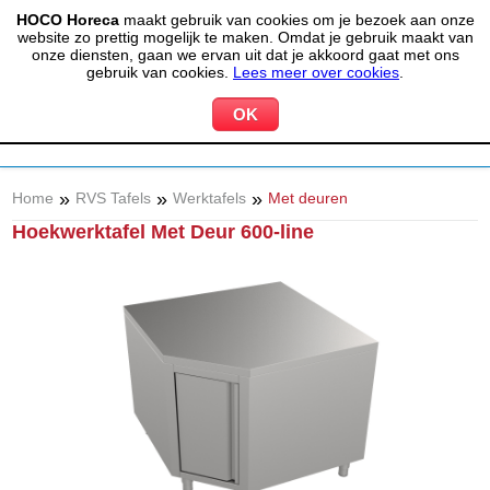
HOCO Horeca
maakt gebruik van cookies om je bezoek aan onze
(020) 497 6325
info@hocohoreca.nl
website zo prettig mogelijk te maken. Omdat je gebruik maakt van
0
onze diensten, gaan we ervan uit dat je akkoord gaat met ons
MIJN ACCOUNT
WINKELWAGEN
gebruik van cookies.
Lees meer over cookies
.
»
»
»
Home
RVS Tafels
Werktafels
Met deuren
Hoekwerktafel Met Deur 600-line