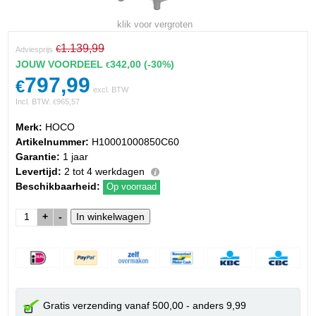
klik voor vergroten
1.139,99
€
Adviesprijs
JOUW VOORDEEL
342,00
(-30%)
€
797,99
€
excl. BTW
Incl. BTW:
965,57
€
Merk:
HOCO
Artikelnummer:
H10001000850C60
Garantie:
1 jaar
Levertijd:
2 tot 4 werkdagen
Beschikbaarheid:
Op voorraad
+
-
Gratis verzending vanaf 500,00 - anders 9,99