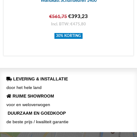
Wandkast Schuifdeuren 1400
€393,23
€561,75
Incl. BTW: €475,80
30% KORTING
LEVERING & INSTALLATIE
door het hele land
RUIME SHOWROOM
voor en weloverwogen
DUURZAAM EN GOEDKOOP
de beste prijs / kwaliteit garantie