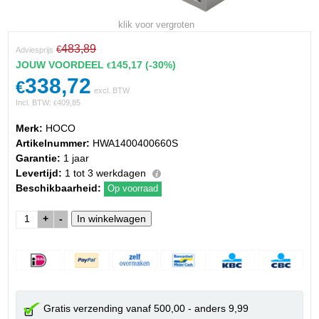
klik voor vergroten
483,89
€
Adviesprijs
JOUW VOORDEEL
145,17
(-30%)
€
338,72
€
excl. BTW
Incl. BTW:
409,85
€
Merk:
HOCO
Artikelnummer:
HWA1400400660S
Garantie:
1 jaar
Levertijd:
1 tot 3 werkdagen
Beschikbaarheid:
Op voorraad
+
-
Gratis verzending vanaf 500,00 - anders 9,99