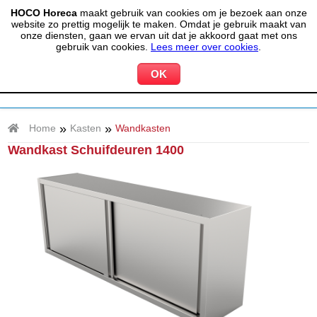
HOCO Horeca
maakt gebruik van cookies om je bezoek aan onze
(020) 497 6325
info@hocohoreca.nl
website zo prettig mogelijk te maken. Omdat je gebruik maakt van
0
onze diensten, gaan we ervan uit dat je akkoord gaat met ons
MIJN ACCOUNT
WINKELWAGEN
gebruik van cookies.
Lees meer over cookies
.
»
»
Home
Kasten
Wandkasten
Wandkast Schuifdeuren 1400