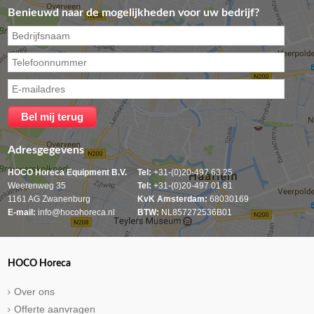
Benieuwd naar de mogelijkheden voor uw bedrijf?
Adresgegevens
HOCO Horeca Equipment B.V.
Tel:
+31-(0)20-497 63 25
Weerenweg 35
Tel:
+31-(0)20-497 01 81
1161 AG Zwanenburg
KvK Amsterdam:
68030169
E-mail:
info@hocohoreca.nl
BTW:
NL857272536B01
HOCO Horeca
Over ons
Offerte aanvragen