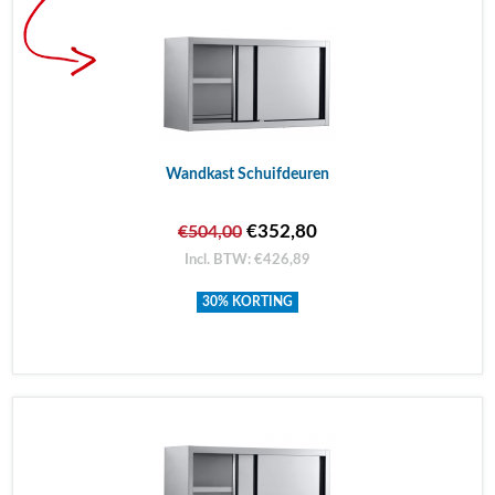
Wandkast Schuifdeuren
€352,80
€504,00
Incl. BTW: €426,89
30% KORTING