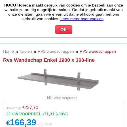
HOCO Horeca
maakt gebruik van cookies om je bezoek aan onze
(020) 497 6325
info@hocohoreca.nl
website zo prettig mogelijk te maken. Omdat je gebruik maakt van
0
onze diensten, gaan we ervan uit dat je akkoord gaat met ons
MIJN ACCOUNT
WINKELWAGEN
gebruik van cookies.
Lees meer over cookies
.
»
»
»
Home
Kasten
RVS wandschappen
RVS wandschappen
Rvs Wandschap Enkel 1900 x 300-line
klik voor vergroten
237,70
€
Adviesprijs
JOUW VOORDEEL
71,31
(-30%)
€
166,39
€
excl. BTW