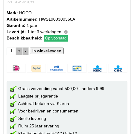
Incl. BTW:
201,33
€
Merk:
HOCO
Artikelnummer:
HWS1900300360A
Garantie:
1 jaar
Levertijd:
1 tot 3 werkdagen
Beschikbaarheid:
Op voorraad
+
-
Gratis verzending vanaf 500,00 - anders 9,99
Laagste prijsgarantie
Achteraf betalen via Klarna
Voor bedrijven en consumenten
Snelle levering
Ruim 25 jaar ervaring
Klantbeoordeling HOCO 8.5/10