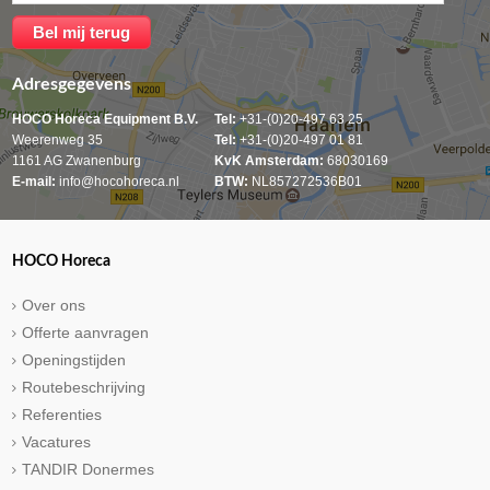
Adresgegevens
HOCO Horeca Equipment B.V.
Tel:
+31-(0)20-497 63 25
Weerenweg 35
Tel:
+31-(0)20-497 01 81
1161 AG Zwanenburg
KvK Amsterdam:
68030169
E-mail:
info@hocohoreca.nl
BTW:
NL857272536B01
HOCO Horeca
Over ons
Offerte aanvragen
Openingstijden
Routebeschrijving
Referenties
Vacatures
TANDIR Donermes