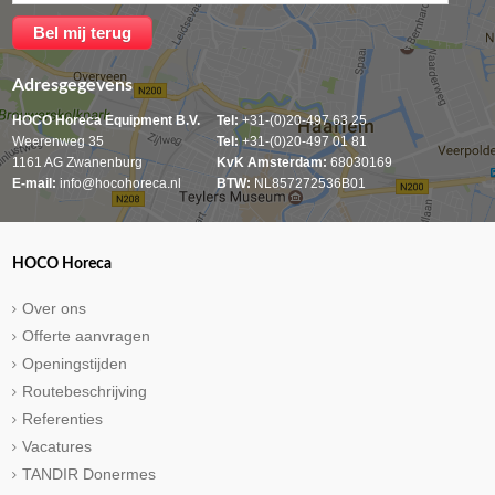
Adresgegevens
HOCO Horeca Equipment B.V.
Tel:
+31-(0)20-497 63 25
Weerenweg 35
Tel:
+31-(0)20-497 01 81
1161 AG Zwanenburg
KvK Amsterdam:
68030169
E-mail:
info@hocohoreca.nl
BTW:
NL857272536B01
HOCO Horeca
Over ons
Offerte aanvragen
Openingstijden
Routebeschrijving
Referenties
Vacatures
TANDIR Donermes