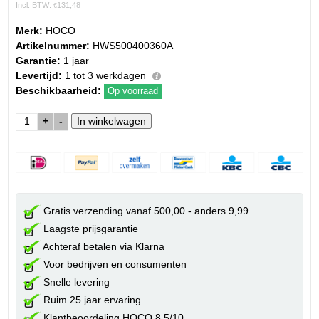
Incl. BTW:
131,48
€
Merk:
HOCO
Artikelnummer:
HWS500400360A
Garantie:
1 jaar
Levertijd:
1 tot 3 werkdagen
Beschikbaarheid:
Op voorraad
+
-
Gratis verzending vanaf 500,00 - anders 9,99
Laagste prijsgarantie
Achteraf betalen via Klarna
Voor bedrijven en consumenten
Snelle levering
Ruim 25 jaar ervaring
Klantbeoordeling HOCO 8.5/10