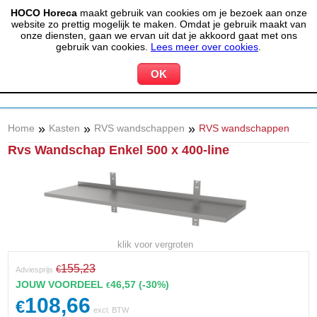
HOCO Horeca
maakt gebruik van cookies om je bezoek aan onze
(020) 497 6325
info@hocohoreca.nl
website zo prettig mogelijk te maken. Omdat je gebruik maakt van
0
onze diensten, gaan we ervan uit dat je akkoord gaat met ons
MIJN ACCOUNT
WINKELWAGEN
gebruik van cookies.
Lees meer over cookies
.
»
»
»
Home
Kasten
RVS wandschappen
RVS wandschappen
Rvs Wandschap Enkel 500 x 400-line
klik voor vergroten
155,23
€
Adviesprijs
JOUW VOORDEEL
46,57
(-30%)
€
108,66
€
excl. BTW