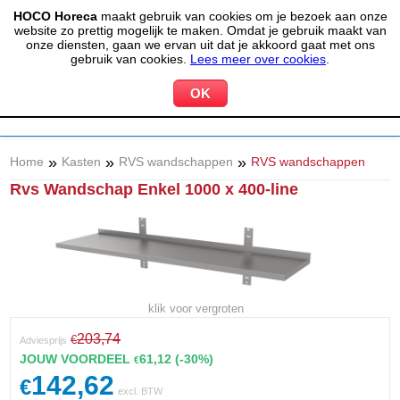
HOCO Horeca
maakt gebruik van cookies om je bezoek aan onze
(020) 497 6325
info@hocohoreca.nl
website zo prettig mogelijk te maken. Omdat je gebruik maakt van
0
onze diensten, gaan we ervan uit dat je akkoord gaat met ons
MIJN ACCOUNT
WINKELWAGEN
gebruik van cookies.
Lees meer over cookies
.
»
»
»
Home
Kasten
RVS wandschappen
RVS wandschappen
Rvs Wandschap Enkel 1000 x 400-line
klik voor vergroten
203,74
€
Adviesprijs
JOUW VOORDEEL
61,12
(-30%)
€
142,62
€
excl. BTW