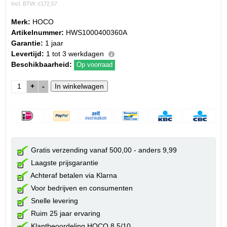
Incl. BTW:
172,57
€
Merk:
HOCO
Artikelnummer:
HWS1000400360A
Garantie:
1 jaar
Levertijd:
1 tot 3 werkdagen
Beschikbaarheid:
Op voorraad
+
-
Gratis verzending vanaf 500,00 - anders 9,99
Laagste prijsgarantie
Achteraf betalen via Klarna
Voor bedrijven en consumenten
Snelle levering
Ruim 25 jaar ervaring
Klantbeoordeling HOCO 8.5/10