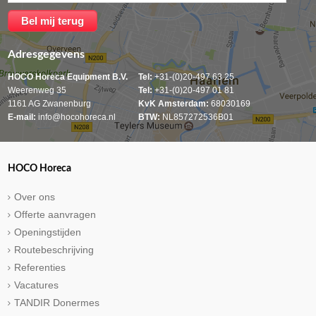
Adresgegevens
HOCO Horeca Equipment B.V.
Tel:
+31-(0)20-497 63 25
Weerenweg 35
Tel:
+31-(0)20-497 01 81
1161 AG Zwanenburg
KvK Amsterdam:
68030169
E-mail:
info@hocohoreca.nl
BTW:
NL857272536B01
HOCO Horeca
Over ons
Offerte aanvragen
Openingstijden
Routebeschrijving
Referenties
Vacatures
TANDIR Donermes