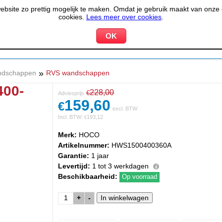
site zo prettig mogelijk te maken. Omdat je gebruik maakt van onze d
cookies.
Lees meer over cookies
.
KOELEN &
PIZZERIA &
HOTEL,
PPARATUUR
VRIEZEN
BAKKERIJ
RESTA
»
ndschappen
RVS wandschappen
400-
228,00
€
Adviesprijs
159,60
€
excl. BTW
Incl. BTW:
193,12
€
Merk:
HOCO
Artikelnummer:
HWS1500400360A
Garantie:
1 jaar
Levertijd:
1 tot 3 werkdagen
Beschikbaarheid:
Op voorraad
+
-