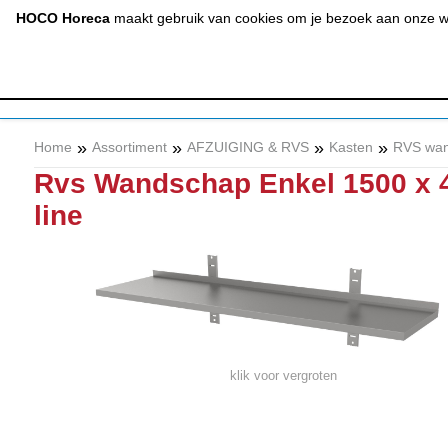
(020) 497 6325
info@hocohoreca.nl
HOCO Horeca
maakt gebruik van cookies om je bezoek aan onze web
AFZUIGING
A
& RVS
»
»
»
»
Home
Assortiment
AFZUIGING & RVS
Kasten
RVS wa
Rvs Wandschap Enkel 1500 x 
line
klik voor vergroten