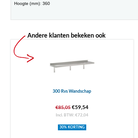
Hoogte (mm): 360
Andere klanten bekeken ook
300 Rvs Wandschap
€59,54
€85,05
Incl. BTW: €72,04
30% KORTING