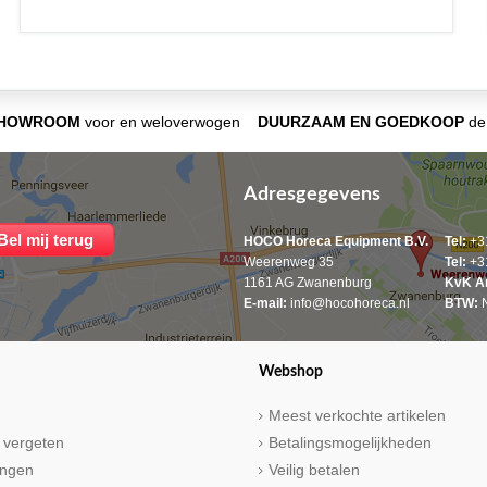
SHOWROOM
voor en weloverwogen
DUURZAAM EN GOEDKOOP
de 
Adresgegevens
HOCO Horeca Equipment B.V.
Tel:
+31
Weerenweg 35
Tel:
+31
1161 AG Zwanenburg
KvK A
E-mail:
info@hocohoreca.nl
BTW:
N
Webshop
Meest verkochte artikelen
 vergeten
Betalingsmogelijkheden
ringen
Veilig betalen