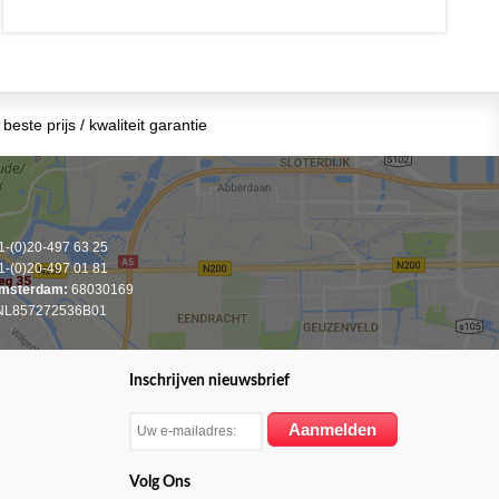
beste prijs / kwaliteit garantie
-(0)20-497 63 25
-(0)20-497 01 81
msterdam:
68030169
L857272536B01
Inschrijven nieuwsbrief
Volg Ons