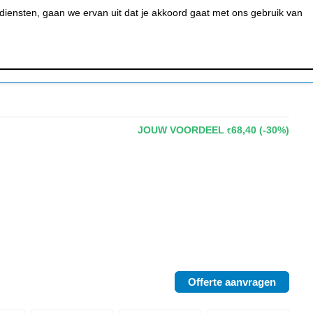
0
MIJN ACCOUNT
BESTELSTATUS
WINKELWAGEN
iensten, gaan we ervan uit dat je akkoord gaat met ons gebruik van
 BAR &
REINIGEN &
URANT
HYGIËNE
JOUW VOORDEEL
68,40
(-30%)
€