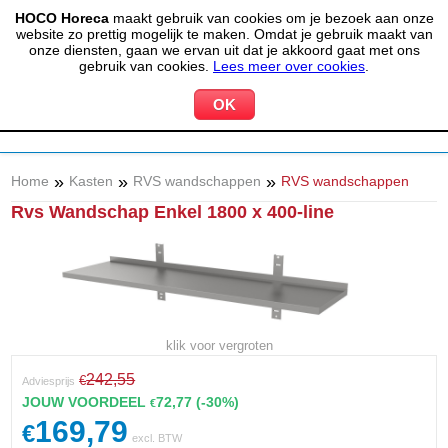
HOCO Horeca
maakt gebruik van cookies om je bezoek aan onze
(020) 497 6325
info@hocohoreca.nl
website zo prettig mogelijk te maken. Omdat je gebruik maakt van
0
onze diensten, gaan we ervan uit dat je akkoord gaat met ons
MIJN ACCOUNT
WINKELWAGEN
gebruik van cookies.
Lees meer over cookies
.
»
»
»
Home
Kasten
RVS wandschappen
RVS wandschappen
Rvs Wandschap Enkel 1800 x 400-line
klik voor vergroten
242,55
€
Adviesprijs
JOUW VOORDEEL
72,77
(-30%)
€
169,79
€
excl. BTW