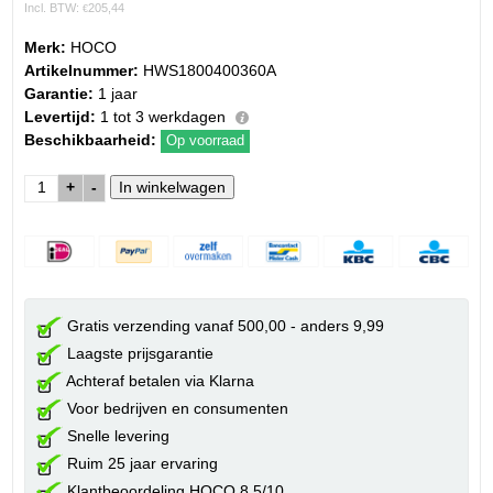
Incl. BTW:
205,44
€
Merk:
HOCO
Artikelnummer:
HWS1800400360A
Garantie:
1 jaar
Levertijd:
1 tot 3 werkdagen
Beschikbaarheid:
Op voorraad
+
-
Gratis verzending vanaf 500,00 - anders 9,99
Laagste prijsgarantie
Achteraf betalen via Klarna
Voor bedrijven en consumenten
Snelle levering
Ruim 25 jaar ervaring
Klantbeoordeling HOCO 8.5/10