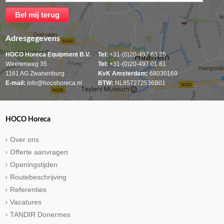
Adresgegevens
HOCO Horeca Equipment B.V.
Tel:
+31-(0)20-497 63 25
Weerenweg 35
Tel:
+31-(0)20-497 01 81
1161 AG Zwanenburg
KvK Amsterdam:
68030169
E-mail:
info@hocohoreca.nl
BTW:
NL857272536B01
HOCO Horeca
Over ons
Offerte aanvragen
Openingstijden
Routebeschrijving
Referenties
Vacatures
TANDIR Donermes