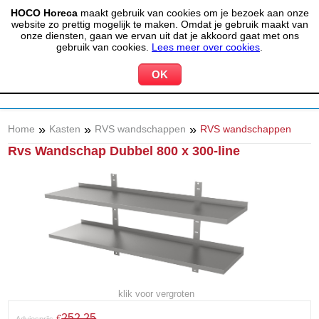
HOCO Horeca
maakt gebruik van cookies om je bezoek aan onze
(020) 497 6325
info@hocohoreca.nl
website zo prettig mogelijk te maken. Omdat je gebruik maakt van
0
onze diensten, gaan we ervan uit dat je akkoord gaat met ons
MIJN ACCOUNT
WINKELWAGEN
gebruik van cookies.
Lees meer over cookies
.
»
»
»
Home
Kasten
RVS wandschappen
RVS wandschappen
Rvs Wandschap Dubbel 800 x 300-line
klik voor vergroten
252,25
€
Adviesprijs