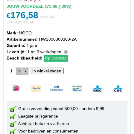
JOUW VOORDEEL
75,68
(-30%)
€
176,58
€
excl. BTW
Incl. BTW:
213,66
€
Merk:
HOCO
Artikelnummer:
HWS800300360-2A
Garantie:
1 jaar
Levertijd:
1 tot 3 werkdagen
Beschikbaarheid:
Op voorraad
+
-
Gratis verzending vanaf 500,00 - anders 9,99
Laagste prijsgarantie
Achteraf betalen via Klarna
Voor bedrijven en consumenten