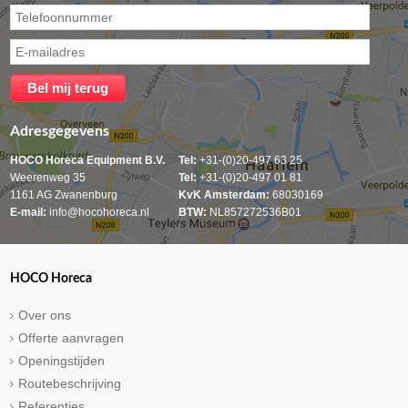
Adresgegevens
HOCO Horeca Equipment B.V.
Tel:
+31-(0)20-497 63 25
Weerenweg 35
Tel:
+31-(0)20-497 01 81
1161 AG Zwanenburg
KvK Amsterdam:
68030169
E-mail:
info@hocohoreca.nl
BTW:
NL857272536B01
HOCO Horeca
Over ons
Offerte aanvragen
Openingstijden
Routebeschrijving
Referenties