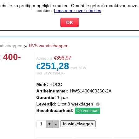
site zo prettig mogelijk te maken. Omdat je gebruik maakt van onze d
cookies.
Lees meer over cookies
.
KOELEN &
PIZZERIA &
HOTEL,
PPARATUUR
VRIEZEN
BAKKERIJ
RESTA
»
ndschappen
RVS wandschappen
 400-
358,97
€
Adviesprijs
251,28
€
excl. BTW
Incl. BTW:
304,05
€
Merk:
HOCO
Artikelnummer:
HWS1400400360-2A
Garantie:
1 jaar
Levertijd:
1 tot 3 werkdagen
Beschikbaarheid:
Op voorraad
+
-