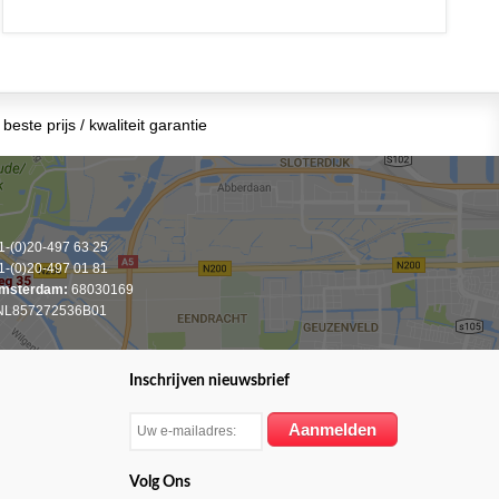
beste prijs / kwaliteit garantie
-(0)20-497 63 25
-(0)20-497 01 81
msterdam:
68030169
L857272536B01
Inschrijven nieuwsbrief
Volg Ons