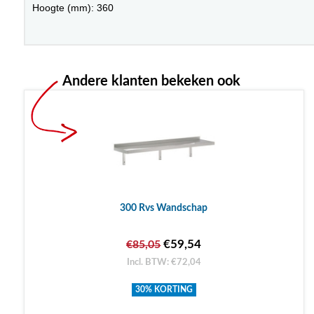
Hoogte (mm): 360
Andere klanten bekeken ook
300 Rvs Wandschap
€59,54
€85,05
Incl. BTW: €72,04
30% KORTING