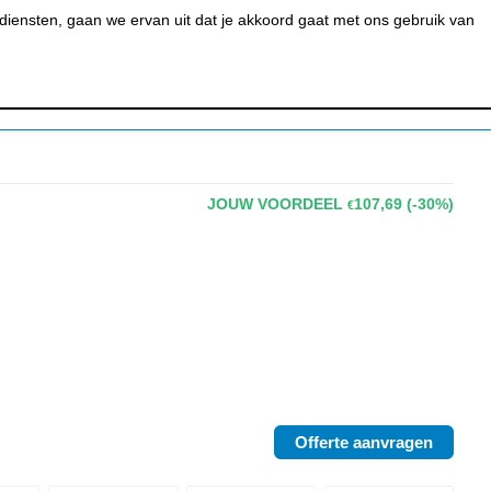
0
MIJN ACCOUNT
BESTELSTATUS
WINKELWAGEN
iensten, gaan we ervan uit dat je akkoord gaat met ons gebruik van
 BAR &
REINIGEN &
URANT
HYGIËNE
JOUW VOORDEEL
107,69
(-30%)
€