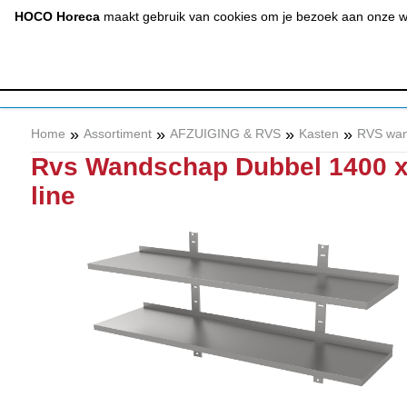
(020) 497 6325
info@hocohoreca.nl
HOCO Horeca
maakt gebruik van cookies om je bezoek aan onze web
AFZUIGING
A
& RVS
»
»
»
»
Home
Assortiment
AFZUIGING & RVS
Kasten
RVS wa
Rvs Wandschap Dubbel 1400 x
line