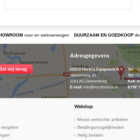
SHOWROOM
voor en weloverwogen
DUURZAAM EN GOEDKOOP
de 
Adresgegevens
HOCO Horeca Equipment B.V.
Tel:
+31
Weerenweg 35
Tel:
+31
1161 AG Zwanenburg
KvK A
E-mail:
info@hocohoreca.nl
BTW:
N
Webshop
Meest verkochte artikelen
 vergeten
Betalingsmogelijkheden
ringen
Veilig betalen