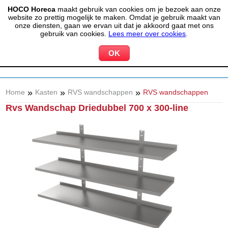
HOCO Horeca
maakt gebruik van cookies om je bezoek aan onze
(020) 497 6325
info@hocohoreca.nl
website zo prettig mogelijk te maken. Omdat je gebruik maakt van
0
onze diensten, gaan we ervan uit dat je akkoord gaat met ons
MIJN ACCOUNT
WINKELWAGEN
gebruik van cookies.
Lees meer over cookies
.
»
»
»
Home
Kasten
RVS wandschappen
RVS wandschappen
Rvs Wandschap Driedubbel 700 x 300-line