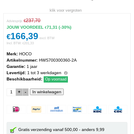
klik voor vergroten
237,70
€
Adviesprijs
JOUW VOORDEEL
71,31
(-30%)
€
166,39
€
excl. BTW
Incl. BTW:
201,33
€
Merk:
HOCO
Artikelnummer:
HWS700300360-2A
Garantie:
1 jaar
Levertijd:
1 tot 3 werkdagen
Beschikbaarheid:
Op voorraad
+
-
Gratis verzending vanaf 500,00 - anders 9,99