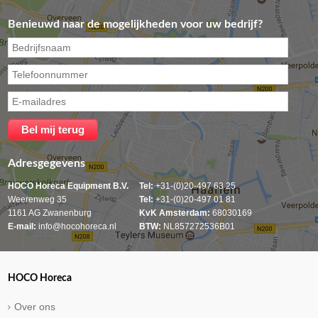
Benieuwd naar de mogelijkheden voor uw bedrijf?
Adresgegevens
HOCO Horeca Equipment B.V.
Tel:
+31-(0)20-497 63 25
Weerenweg 35
Tel:
+31-(0)20-497 01 81
1161 AG Zwanenburg
KvK Amsterdam:
68030169
E-mail:
info@hocohoreca.nl
BTW:
NL857272536B01
HOCO Horeca
Over ons