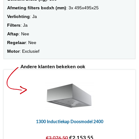
Afmeting filters bxdxh (mm)
: 3x 495x495x25
Verlichting
: Ja
Filters
: Ja
Aftap
: Nee
Regelaar
: Nee
Motor
: Exclusief
Andere klanten bekeken ook
1300 Inductiekap Doosmodel 2400
€2.153,55
€3.076,50