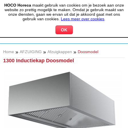
HOCO Horeca
maakt gebruik van cookies om je bezoek aan onze
(020) 497 6325
info@hocohoreca.nl
website zo prettig mogelijk te maken. Omdat je gebruik maakt van
0
onze diensten, gaan we ervan uit dat je akkoord gaat met ons
MIJN ACCOUNT
WINKELWAGEN
gebruik van cookies.
Lees meer over cookies
.
»
»
»
Home
AFZUIGING
Afzuigkappen
Doosmodel
1300 Inductiekap Doosmodel