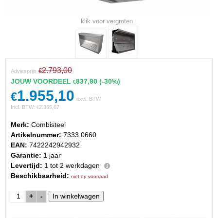
klik voor vergroten
2.793,00
€
Adviesprijs
JOUW VOORDEEL
837,90
(-30%)
€
1.955,10
€
excl. BTW
Incl. BTW:
2.365,67
€
Merk:
Combisteel
Artikelnummer:
7333.0660
EAN:
7422242942932
Garantie:
1 jaar
Levertijd:
1 tot 2 werkdagen
Beschikbaarheid:
niet op voorraad
+
-