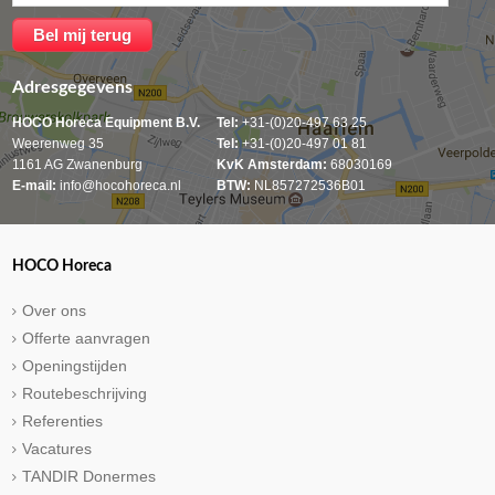
Adresgegevens
HOCO Horeca Equipment B.V.
Tel:
+31-(0)20-497 63 25
Weerenweg 35
Tel:
+31-(0)20-497 01 81
1161 AG Zwanenburg
KvK Amsterdam:
68030169
E-mail:
info@hocohoreca.nl
BTW:
NL857272536B01
HOCO Horeca
Over ons
Offerte aanvragen
Openingstijden
Routebeschrijving
Referenties
Vacatures
TANDIR Donermes