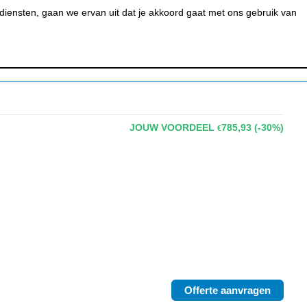
0
MIJN ACCOUNT
BESTELSTATUS
WINKELWAGEN
iensten, gaan we ervan uit dat je akkoord gaat met ons gebruik van
 BAR &
REINIGEN &
URANT
HYGIËNE
JOUW VOORDEEL
785,93
(-30%)
€