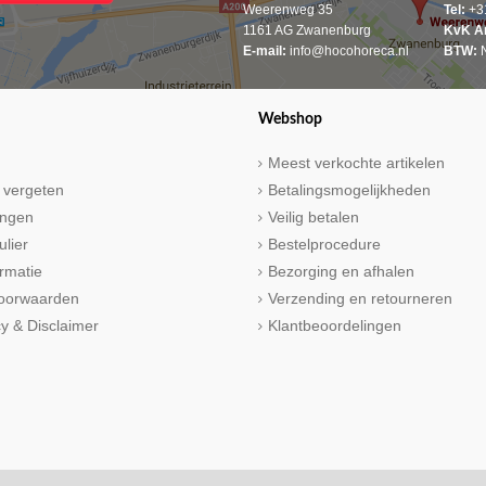
Weerenweg 35
Tel:
+31
1161 AG Zwanenburg
KvK A
E-mail:
info@hocohoreca.nl
BTW:
N
Webshop
Meest verkochte artikelen
 vergeten
Betalingsmogelijkheden
ringen
Veilig betalen
ulier
Bestelprocedure
rmatie
Bezorging en afhalen
oorwaarden
Verzending en retourneren
cy & Disclaimer
Klantbeoordelingen