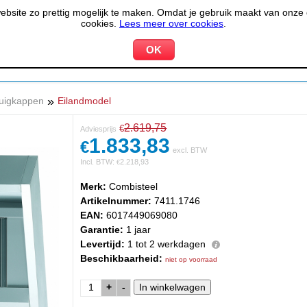
site zo prettig mogelijk te maken. Omdat je gebruik maakt van onze d
cookies.
Lees meer over cookies
.
KOELEN &
PIZZERIA &
HOTEL,
PPARATUUR
VRIEZEN
BAKKERIJ
RESTA
»
uigkappen
Eilandmodel
2.619,75
€
Adviesprijs
1.833,83
€
excl. BTW
Incl. BTW:
2.218,93
€
Merk:
Combisteel
Artikelnummer:
7411.1746
EAN:
6017449069080
Garantie:
1 jaar
Levertijd:
1 tot 2 werkdagen
Beschikbaarheid:
niet op voorraad
+
-