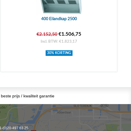
400 Eilandkap 2500
€1.506,75
€2.152,50
Incl. BTW: €1.823,17
30% KORTING
beste prijs / kwaliteit garantie
-(0)20-497 63 25