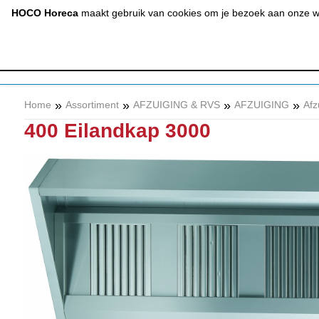
(020) 497 6325
info@hocohoreca.nl
HOCO Horeca
maakt gebruik van cookies om je bezoek aan onze web
AFZUIGING
A
& RVS
»
»
»
»
Home
Assortiment
AFZUIGING & RVS
AFZUIGING
Afz
400 Eilandkap 3000