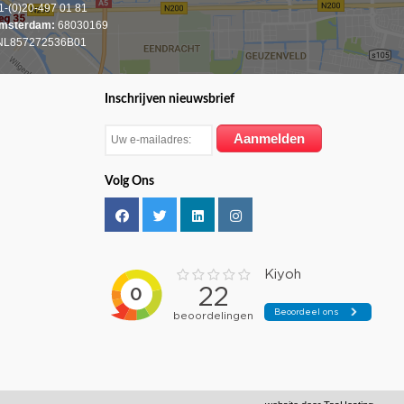
-(0)20-497 01 81
msterdam:
68030169
L857272536B01
Inschrijven nieuwsbrief
Volg Ons