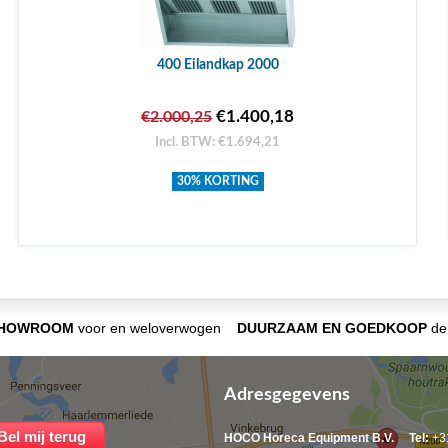
400 Eilandkap 2000
€1.400,18
€2.000,25
Incl. BTW: €1.694,21
30% KORTING
SHOWROOM
voor en weloverwogen
DUURZAAM EN GOEDKOOP
de 
Adresgegevens
HOCO Horeca Equipment B.V.
Tel:
+31