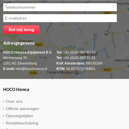
Adresgegevens
HOCO Horeca Equipment B.V.
Tel:
+31-(0)20-497 63 25
Weerenweg 35
Tel:
+31-(0)20-497 01 81
1161 AG Zwanenburg
KvK Amsterdam:
68030169
E-mail:
info@hocohoreca.nl
BTW:
NL857272536B01
HOCO Horeca
Over ons
Offerte aanvragen
Openingstijden
Routebeschrijving