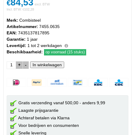
84,53
€
excl. BTW
Incl. BTW:
102,28
€
Merk:
Combisteel
Artikelnummer:
7455.0635
EAN:
7435137817895
Garantie:
1 jaar
Levertijd:
1 tot 2 werkdagen
Beschikbaarheid:
op voorraad (15 stuks)
+
-
Gratis verzending vanaf 500,00 - anders 9,99
Laagste prijsgarantie
Achteraf betalen via Klarna
Voor bedrijven en consumenten
Snelle levering