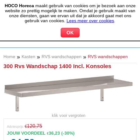
HOCO Horeca
maakt gebruik van cookies om je bezoek aan onze
(020) 497 6325
info@hocohoreca.nl
website zo prettig mogelijk te maken. Omdat je gebruik maakt van
0
onze diensten, gaan we ervan uit dat je akkoord gaat met ons
MIJN ACCOUNT
WINKELWAGEN
gebruik van cookies.
Lees meer over cookies
.
»
»
»
Home
Kasten
RVS wandschappen
RVS wandschappen
300 Rvs Wandschap 1400 Incl. Konsoles
klik voor vergroten
120,75
€
Adviesprijs
JOUW VOORDEEL
36,23
(-30%)
€