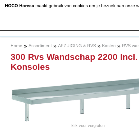
(020) 497 6325
info@hocohoreca.nl
HOCO Horeca
maakt gebruik van cookies om je bezoek aan onze web
AFZUIGING
A
& RVS
»
»
»
»
Home
Assortiment
AFZUIGING & RVS
Kasten
RVS wa
300 Rvs Wandschap 2200 Incl.
Konsoles
klik voor vergroten