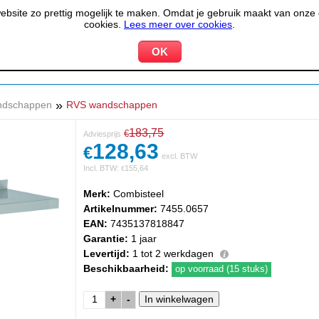
site zo prettig mogelijk te maken. Omdat je gebruik maakt van onze d
cookies.
Lees meer over cookies
.
KOELEN &
PIZZERIA &
HOTEL,
PPARATUUR
VRIEZEN
BAKKERIJ
RESTA
»
ndschappen
RVS wandschappen
183,75
€
Adviesprijs
128,63
€
excl. BTW
Incl. BTW:
155,64
€
Merk:
Combisteel
Artikelnummer:
7455.0657
EAN:
7435137818847
Garantie:
1 jaar
Levertijd:
1 tot 2 werkdagen
Beschikbaarheid:
op voorraad (15 stuks)
+
-