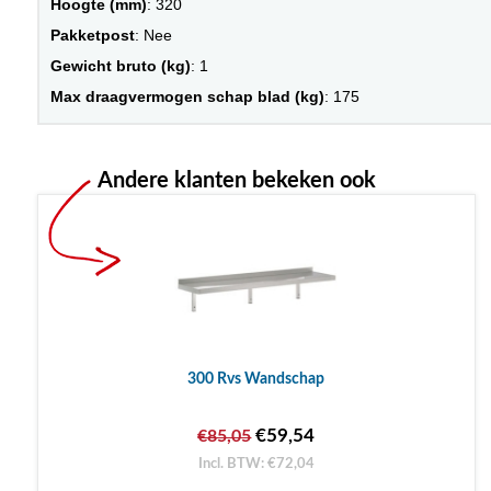
Hoogte (mm)
: 320
Pakketpost
: Nee
Gewicht bruto (kg)
: 1
Max draagvermogen schap blad (kg)
: 175
Andere klanten bekeken ook
300 Rvs Wandschap
€59,54
€85,05
Incl. BTW: €72,04