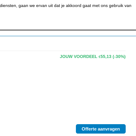
0
MIJN ACCOUNT
BESTELSTATUS
WINKELWAGEN
iensten, gaan we ervan uit dat je akkoord gaat met ons gebruik van
 BAR &
REINIGEN &
URANT
HYGIËNE
JOUW VOORDEEL
55,13
(-30%)
€