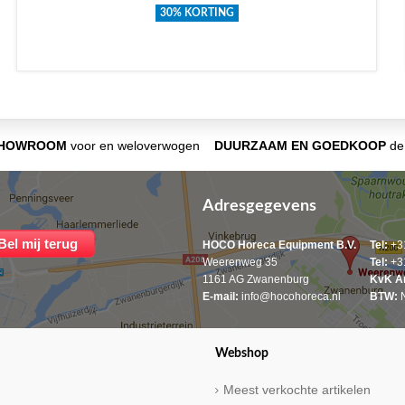
30% KORTING
SHOWROOM
voor en weloverwogen
DUURZAAM EN GOEDKOOP
de 
Adresgegevens
HOCO Horeca Equipment B.V.
Tel:
+31
Weerenweg 35
Tel:
+31
1161 AG Zwanenburg
KvK A
E-mail:
info@hocohoreca.nl
BTW:
N
Webshop
Meest verkochte artikelen