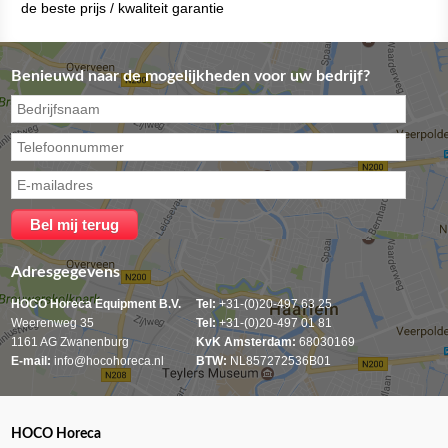
de beste prijs / kwaliteit garantie
Benieuwd naar de mogelijkheden voor uw bedrijf?
Adresgegevens
HOCO Horeca Equipment B.V.
Tel:
+31-(0)20-497 63 25
Weerenweg 35
Tel:
+31-(0)20-497 01 81
1161 AG Zwanenburg
KvK Amsterdam:
68030169
E-mail:
info@hocohoreca.nl
BTW:
NL857272536B01
HOCO Horeca