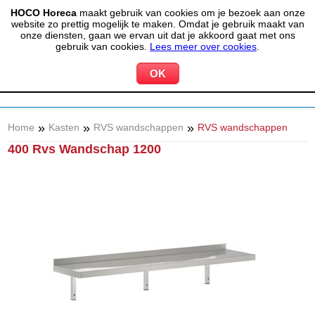
HOCO Horeca
maakt gebruik van cookies om je bezoek aan onze
(020) 497 6325
info@hocohoreca.nl
website zo prettig mogelijk te maken. Omdat je gebruik maakt van
0
onze diensten, gaan we ervan uit dat je akkoord gaat met ons
MIJN ACCOUNT
WINKELWAGEN
gebruik van cookies.
Lees meer over cookies
.
»
»
»
Home
Kasten
RVS wandschappen
RVS wandschappen
400 Rvs Wandschap 1200