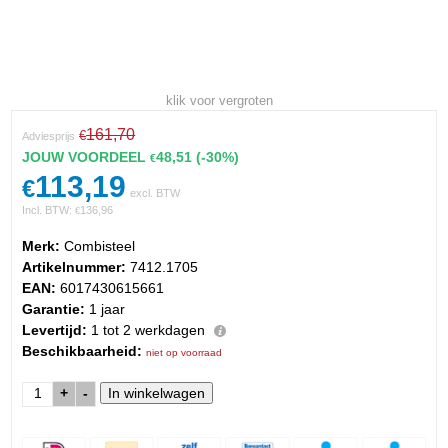
klik voor vergroten
161,70
€
Adviesprijs
JOUW VOORDEEL
48,51
(-30%)
€
113,19
€
excl. BTW
Incl. BTW:
136,96
€
Merk:
Combisteel
Artikelnummer:
7412.1705
EAN:
6017430615661
Garantie:
1 jaar
Levertijd:
1 tot 2 werkdagen
Beschikbaarheid:
niet op voorraad
+
-