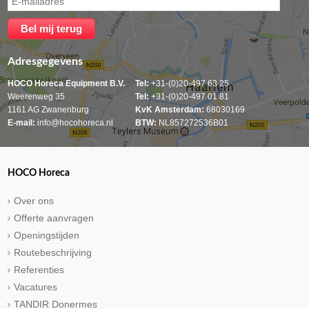
Adresgegevens
HOCO Horeca Equipment B.V.
Tel:
+31-(0)20-497 63 25
Weerenweg 35
Tel:
+31-(0)20-497 01 81
1161 AG Zwanenburg
KvK Amsterdam:
68030169
E-mail:
info@hocohoreca.nl
BTW:
NL857272536B01
HOCO Horeca
Over ons
Offerte aanvragen
Openingstijden
Routebeschrijving
Referenties
Vacatures
TANDIR Donermes