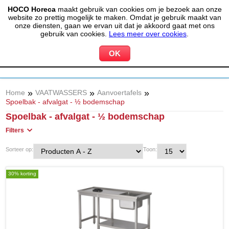
HOCO Horeca
maakt gebruik van cookies om je bezoek aan onze
(020) 497 6325
info@hocohoreca.nl
website zo prettig mogelijk te maken. Omdat je gebruik maakt van
0
onze diensten, gaan we ervan uit dat je akkoord gaat met ons
MIJN ACCOUNT
WINKELWAGEN
gebruik van cookies.
Lees meer over cookies
.
»
»
»
Home
VAATWASSERS
Aanvoertafels
Spoelbak - afvalgat - ½ bodemschap
Spoelbak - afvalgat - ½ bodemschap
Filters
Sorteer op:
Toon:
30% korting