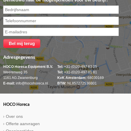
Benieuwd naar de mogelijkheden voor uw bedrijf?
Adresgegevens
HOCO Horeca Equipment B.V.
Tel:
+31-(0)20-497 63 25
Weerenweg 35
Tel:
+31-(0)20-497 01 81
1161 AG Zwanenburg
KvK Amsterdam:
68030169
E-mail:
info@hocohoreca.nl
BTW:
NL857272536B01
HOCO Horeca
Over ons
Offerte aanvragen