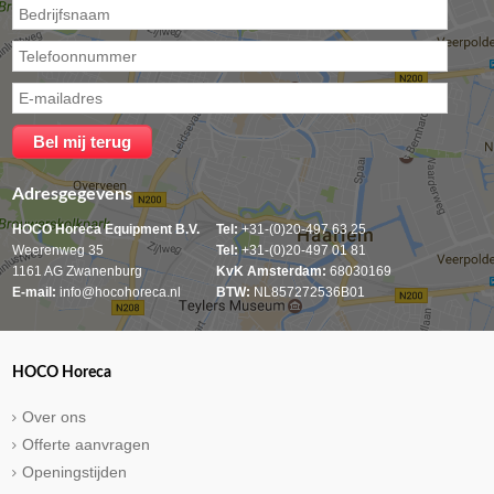
Adresgegevens
HOCO Horeca Equipment B.V.
Tel:
+31-(0)20-497 63 25
Weerenweg 35
Tel:
+31-(0)20-497 01 81
1161 AG Zwanenburg
KvK Amsterdam:
68030169
E-mail:
info@hocohoreca.nl
BTW:
NL857272536B01
HOCO Horeca
Over ons
Offerte aanvragen
Openingstijden