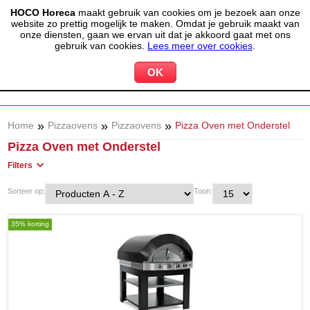
HOCO Horeca
maakt gebruik van cookies om je bezoek aan onze
(020) 497 6325
info@hocohoreca.nl
website zo prettig mogelijk te maken. Omdat je gebruik maakt van
0
onze diensten, gaan we ervan uit dat je akkoord gaat met ons
MIJN ACCOUNT
WINKELWAGEN
gebruik van cookies.
Lees meer over cookies
.
»
»
»
Home
Pizzaovens
Pizzaovens
Pizza Oven met Onderstel
Pizza Oven met Onderstel
Filters
Sorteer op:
Toon:
35% korting