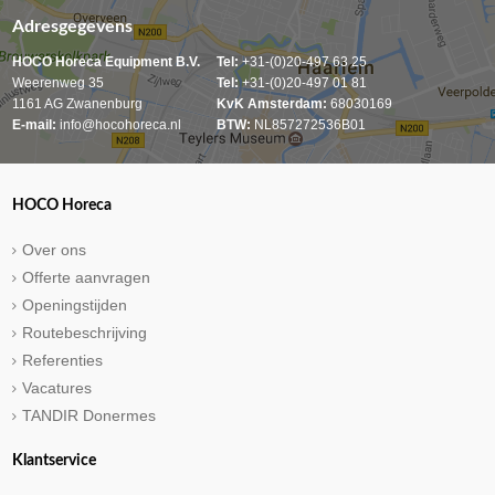
Adresgegevens
HOCO Horeca Equipment B.V.
Tel:
+31-(0)20-497 63 25
Weerenweg 35
Tel:
+31-(0)20-497 01 81
1161 AG Zwanenburg
KvK Amsterdam:
68030169
E-mail:
info@hocohoreca.nl
BTW:
NL857272536B01
HOCO Horeca
Over ons
Offerte aanvragen
Openingstijden
Routebeschrijving
Referenties
Vacatures
TANDIR Donermes
Klantservice