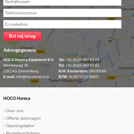
Adresgegevens
HOCO Horeca Equipment B.V.
Tel:
+31-(0)20-497 63 25
Weerenweg 35
Tel:
+31-(0)20-497 01 81
1161 AG Zwanenburg
KvK Amsterdam:
68030169
E-mail:
info@hocohoreca.nl
BTW:
NL857272536B01
HOCO Horeca
Over ons
Offerte aanvragen
Openingstijden
Routebeschrijving