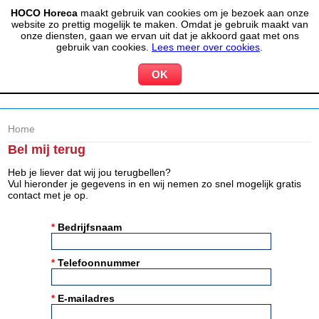
HOCO Horeca
maakt gebruik van cookies om je bezoek aan onze
(020) 497 6325
info@hocohoreca.nl
website zo prettig mogelijk te maken. Omdat je gebruik maakt van
0
onze diensten, gaan we ervan uit dat je akkoord gaat met ons
MIJN ACCOUNT
WINKELWAGEN
gebruik van cookies.
Lees meer over cookies
.
Home
Bel mij terug
Heb je liever dat wij jou terugbellen?
Vul hieronder je gegevens in en wij nemen zo snel mogelijk gratis
contact met je op.
Bedrijfsnaam
*
Telefoonnummer
*
E-mailadres
*