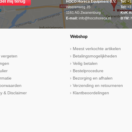
HOCO Horeca Equipment B.V.
Tel:
+31
Weerenweg 35
Tel:
+31
1161 AG Zwanenburg
KvK A
E-mail:
info@hocohoreca.nl
BTW:
N
Webshop
Meest verkochte artikelen
 vergeten
Betalingsmogelijkheden
ringen
Veilig betalen
ulier
Bestelprocedure
rmatie
Bezorging en afhalen
oorwaarden
Verzending en retourneren
cy & Disclaimer
Klantbeoordelingen