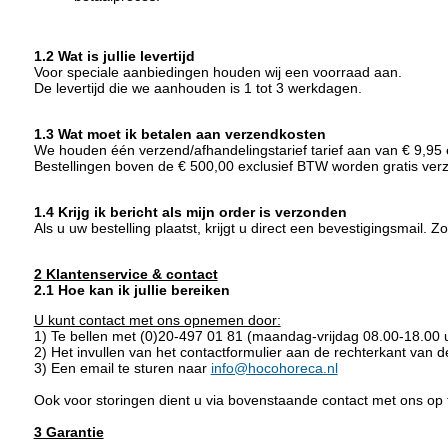
1.2 Wat is jullie levertijd
Voor speciale aanbiedingen houden wij een voorraad aan.
De levertijd die we aanhouden is 1 tot 3 werkdagen.
1.3 Wat moet ik betalen aan verzendkosten
We houden één verzend/afhandelingstarief tarief aan van € 9,95 
Bestellingen boven de € 500,00 exclusief BTW worden gratis ver
1.4 Krijg ik bericht als mijn order is verzonden
Als u uw bestelling plaatst, krijgt u direct een bevestigingsmail.
2 Klantenservice & contact
2.1 Hoe kan ik jullie bereiken
U kunt contact met ons opnemen door:
1) Te bellen met (0)20-497 01 81 (maandag-vrijdag 08.00-18.00 u
2) Het invullen van het contactformulier aan de rechterkant van 
3) Een email te sturen naar
info@hocohoreca.nl
Ook voor storingen dient u via bovenstaande contact met ons op
3 Garantie