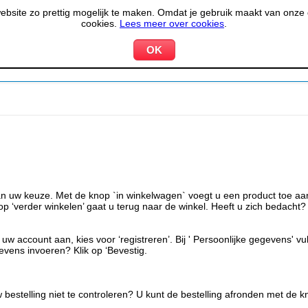
site zo prettig mogelijk te maken. Omdat je gebruik maakt van onze d
cookies.
Lees meer over cookies
.
KOELEN &
PIZZERIA &
HOTEL,
PPARATUUR
VRIEZEN
BAKKERIJ
RESTA
t van uw keuze. Met de knop `in winkelwagen` voegt u een product toe 
op ‘verder winkelen’ gaat u terug naar de winkel. Heeft u zich bedacht?
uw account aan, kies voor ‘registreren’. Bij ' Persoonlijke gegevens' v
egevens invoeren? Klik op ‘Bevestig.
 bestelling niet te controleren? U kunt de bestelling afronden met de 