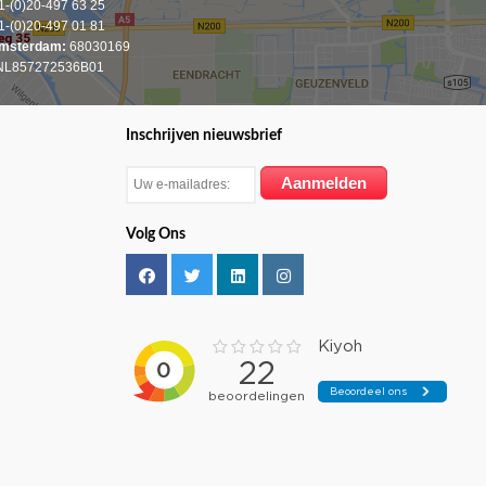
-(0)20-497 63 25
-(0)20-497 01 81
msterdam:
68030169
L857272536B01
Inschrijven nieuwsbrief
Volg Ons