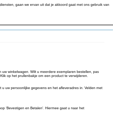
0
MIJN ACCOUNT
BESTELSTATUS
WINKELWAGEN
iensten, gaan we ervan uit dat je akkoord gaat met ons gebruik van
 BAR &
REINIGEN &
URANT
HYGIËNE
aan uw winkelwagen. Wilt u meerdere exemplaren bestellen, pas
 Klik op het prullenbakje om een product te verwijderen.
ult u uw persoonlijke gegevens en het afleveradres in. Velden met
knop ‘Bevestigen en Betalen'. Hiermee gaat u naar het