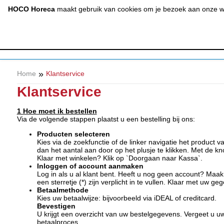
(020) 497 6325
info@hocohoreca.nl
HOCO Horeca
maakt gebruik van cookies om je bezoek aan onze web
AFZUIGING
A
& RVS
»
Home
Klantservice
Klantservice
1 Hoe moet ik bestellen
Via de volgende stappen plaatst u een bestelling bij ons:
Producten selecteren
Kies via de zoekfunctie of de linker navigatie het produc
dan het aantal aan door op het plusje te klikken. Met de kn
Klaar met winkelen? Klik op `Doorgaan naar Kassa`.
Inloggen of account aanmaken
Log in als u al klant bent. Heeft u nog geen account? Maak 
een sterretje (*) zijn verplicht in te vullen. Klaar met uw g
Betaalmethode
Kies uw betaalwijze: bijvoorbeeld via iDEAL of creditcard.
Bevestigen
U krijgt een overzicht van uw bestelgegevens. Vergeet u uw
betaalproces.