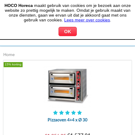
HOCO Horeca
maakt gebruik van cookies om je bezoek aan onze
(020) 497 6325
info@hocohoreca.nl
website zo prettig mogelijk te maken. Omdat je gebruik maakt van
0
onze diensten, gaan we ervan uit dat je akkoord gaat met ons
MIJN ACCOUNT
WINKELWAGEN
gebruik van cookies.
Lees meer over cookies
.
Home
15% korting
Pizzaoven 4+4 x Ø 30