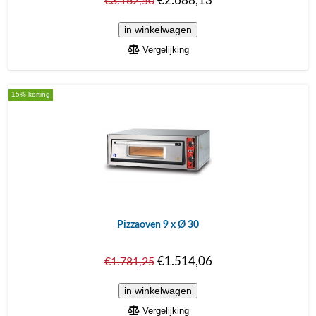
€2.688,13
€3.162,50
Vergelijking
15% korting
Pizzaoven 9 x Ø 30
€1.514,06
€1.781,25
Vergelijking