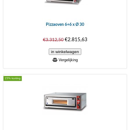
Pizzaoven 6+6 x Ø 30
€2.815,63
€3.312,50
Vergelijking
15% korting