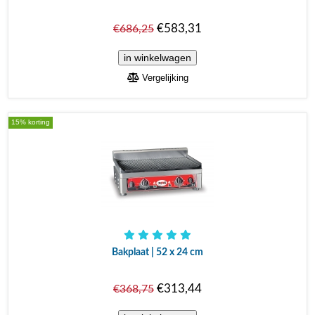
€583,31
€686,25
Vergelijking
15% korting
Bakplaat | 52 x 24 cm
€313,44
€368,75