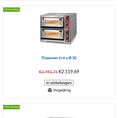
15% korting
Pizzaoven 6+6 x Ø 30
€2.119,69
€2.493,75
Vergelijking
15% korting