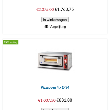
€1.763,75
€2.075,00
Vergelijking
15% korting
Pizzaoven 4 x Ø 34
€881,88
€1.037,50