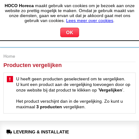
HOCO Horeca
maakt gebruik van cookies om je bezoek aan onze
(020) 497 6325
info@hocohoreca.nl
website zo prettig mogelijk te maken. Omdat je gebruik maakt van
0
onze diensten, gaan we ervan uit dat je akkoord gaat met ons
MIJN ACCOUNT
WINKELWAGEN
gebruik van cookies.
Lees meer over cookies
.
Home
Producten vergelijken
U heeft geen producten geselecteerd om te vergelijken.
U kunt een product aan de vergelijking toevoegen door op
onze website bij dat product te klikken op '
Vergelijken
'.
Het product verschijnt dan in de vergelijking. Zo kunt u
maximaal
3 producten
vergelijken.
LEVERING & INSTALLATIE