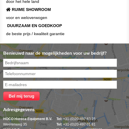
door het hele land
RUIME SHOWROOM
voor en weloverwogen
DUURZAAM EN GOEDKOOP
de beste prijs / kwaliteit garantie
Benieuwd naar de mogelijkheden voor uw bedrijf?
Adresgegevens
HOCO Horeca Equipment B.V.
Tel:
+31-(0)20-497 63 25
Weerenweg 35
Tel:
+31-(0)20-497 01 81