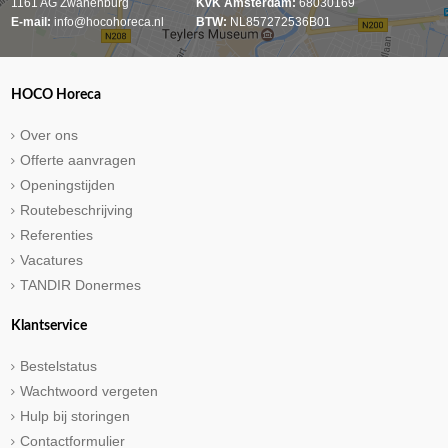
1161 AG Zwanenburg
KvK Amsterdam:
68030169
E-mail:
info@hocohoreca.nl
BTW:
NL857272536B01
HOCO Horeca
Over ons
Offerte aanvragen
Openingstijden
Routebeschrijving
Referenties
Vacatures
TANDIR Donermes
Klantservice
Bestelstatus
Wachtwoord vergeten
Hulp bij storingen
Contactformulier