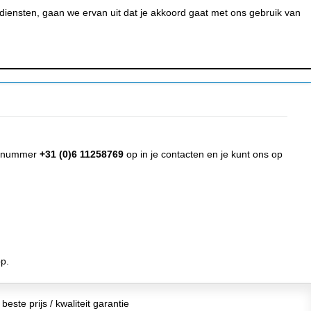
0
MIJN ACCOUNT
BESTELSTATUS
WINKELWAGEN
iensten, gaan we ervan uit dat je akkoord gaat met ons gebruik van
 BAR &
REINIGEN &
URANT
HYGIËNE
pp nummer
+31 (0)6 11258769
op in je contacten en je kunt ons op
p.
beste prijs / kwaliteit garantie