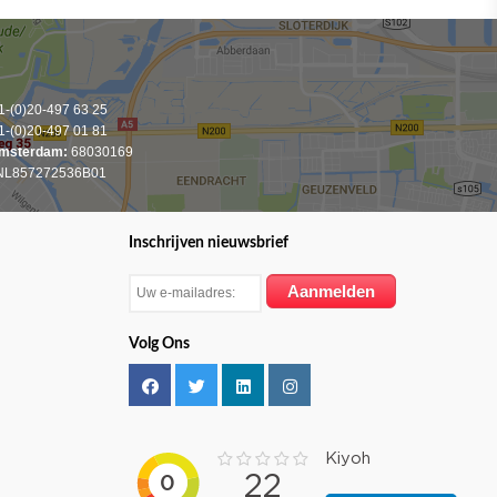
-(0)20-497 63 25
-(0)20-497 01 81
msterdam:
68030169
L857272536B01
Inschrijven nieuwsbrief
Volg Ons