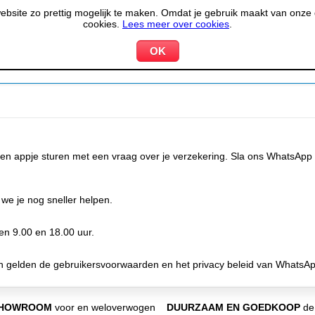
site zo prettig mogelijk te maken. Omdat je gebruik maakt van onze d
cookies.
Lees meer over cookies
.
KOELEN &
PIZZERIA &
HOTEL,
PPARATUUR
VRIEZEN
BAKKERIJ
RESTA
een appje sturen met een vraag over je verzekering. Sla ons WhatsA
 we je nog sneller helpen.
en 9.00 en 18.00 uur.
n gelden de gebruikersvoorwaarden en het privacy beleid van WhatsAp
SHOWROOM
voor en weloverwogen
DUURZAAM EN GOEDKOOP
de 