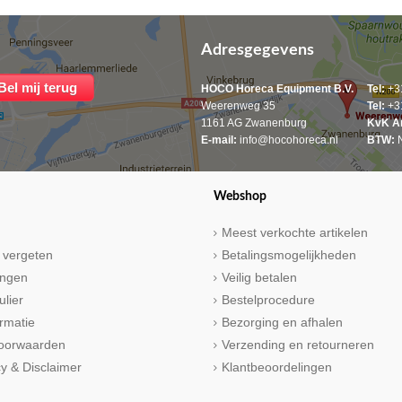
Adresgegevens
HOCO Horeca Equipment B.V.
Tel:
+31
Weerenweg 35
Tel:
+31
1161 AG Zwanenburg
KvK A
E-mail:
info@hocohoreca.nl
BTW:
N
Webshop
Meest verkochte artikelen
 vergeten
Betalingsmogelijkheden
ringen
Veilig betalen
ulier
Bestelprocedure
rmatie
Bezorging en afhalen
oorwaarden
Verzending en retourneren
cy & Disclaimer
Klantbeoordelingen