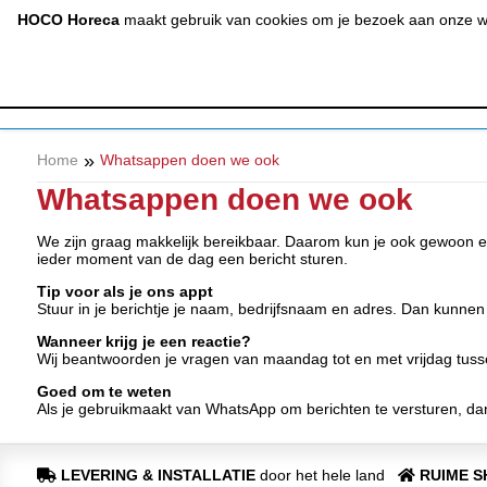
(020) 497 6325
info@hocohoreca.nl
HOCO Horeca
maakt gebruik van cookies om je bezoek aan onze web
AFZUIGING
A
& RVS
»
Home
Whatsappen doen we ook
Whatsappen doen we ook
We zijn graag makkelijk bereikbaar. Daarom kun je ook gewoon 
ieder moment van de dag een bericht sturen.
Tip voor als je ons appt
Stuur in je berichtje je naam, bedrijfsnaam en adres. Dan kunnen
Wanneer krijg je een reactie?
Wij beantwoorden je vragen van maandag tot en met vrijdag tuss
Goed om te weten
Als je gebruikmaakt van WhatsApp om berichten te versturen, da
LEVERING & INSTALLATIE
door het hele land
RUIME 