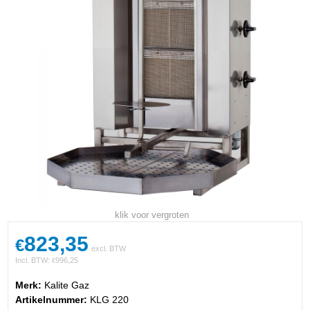
klik voor vergroten
823,35
€
excl. BTW
Incl. BTW:
996,25
€
Merk:
Kalite Gaz
Artikelnummer:
KLG 220