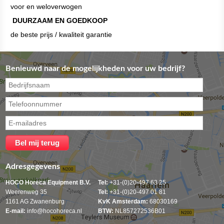
voor en weloverwogen
DUURZAAM EN GOEDKOOP
de beste prijs / kwaliteit garantie
Benieuwd naar de mogelijkheden voor uw bedrijf?
Adresgegevens
HOCO Horeca Equipment B.V.
Tel:
+31-(0)20-497 63 25
Weerenweg 35
Tel:
+31-(0)20-497 01 81
1161 AG Zwanenburg
KvK Amsterdam:
68030169
E-mail:
info@hocohoreca.nl
BTW:
NL857272536B01