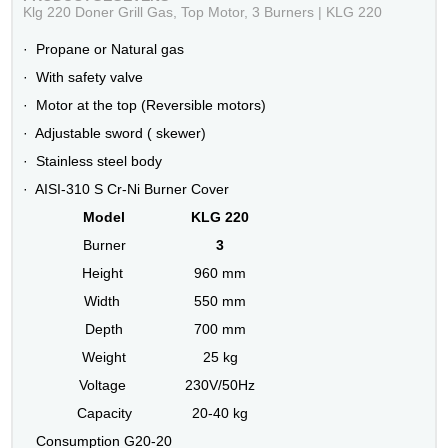
Klg 220 Doner Grill Gas, Top Motor, 3 Burners | KLG 220
· Propane or Natural gas
· With safety valve
· Motor at the top (Reversible motors)
· Adjustable sword ( skewer)
· Stainless steel body
· AISI-310 S Cr-Ni Burner Cover
Model
KLG 220
Burner
3
Height
960 mm
Width
550 mm
Depth
700 mm
Weight
25 kg
Voltage
230V/50Hz
Capacity
20-40 kg
Consumption G20-20