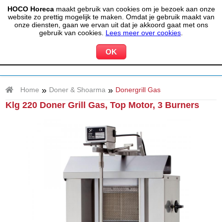
HOCO Horeca
maakt gebruik van cookies om je bezoek aan onze
(020) 497 6325
info@hocohoreca.nl
website zo prettig mogelijk te maken. Omdat je gebruik maakt van
0
onze diensten, gaan we ervan uit dat je akkoord gaat met ons
MIJN ACCOUNT
WINKELWAGEN
gebruik van cookies.
Lees meer over cookies
.
»
»
Home
Doner & Shoarma
Donergrill Gas
Klg 220 Doner Grill Gas, Top Motor, 3 Burners