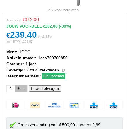
klik voor vergroten
342,00
€
Adviesprijs
JOUW VOORDEEL
102,60
(-30%)
€
239,40
€
excl. BTW
Incl. BTW:
289,67
€
Merk:
HOCO
Artikelnummer:
Hoco700700850
Garantie:
1 jaar
Levertijd:
2 tot 4 werkdagen
Beschikbaarheid:
Op voorraad
+
-
Gratis verzending vanaf 500,00 - anders 9,99