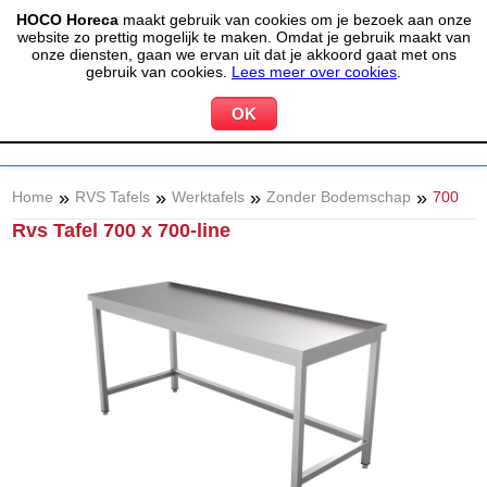
HOCO Horeca
maakt gebruik van cookies om je bezoek aan onze
(020) 497 6325
info@hocohoreca.nl
website zo prettig mogelijk te maken. Omdat je gebruik maakt van
0
onze diensten, gaan we ervan uit dat je akkoord gaat met ons
MIJN ACCOUNT
WINKELWAGEN
gebruik van cookies.
Lees meer over cookies
.
»
»
»
»
Home
RVS Tafels
Werktafels
Zonder Bodemschap
700
Rvs Tafel 700 x 700-line