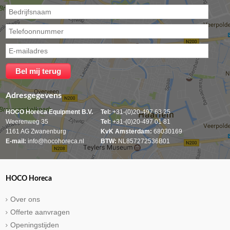
Adresgegevens
HOCO Horeca Equipment B.V.
Tel:
+31-(0)20-497 63 25
Weerenweg 35
Tel:
+31-(0)20-497 01 81
1161 AG Zwanenburg
KvK Amsterdam:
68030169
E-mail:
info@hocohoreca.nl
BTW:
NL857272536B01
HOCO Horeca
Over ons
Offerte aanvragen
Openingstijden