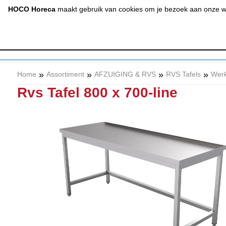
(020) 497 6325
info@hocohoreca.nl
HOCO Horeca
maakt gebruik van cookies om je bezoek aan onze web
AFZUIGING
A
& RVS
»
»
»
»
Home
Assortiment
AFZUIGING & RVS
RVS Tafels
Werk
Rvs Tafel 800 x 700-line