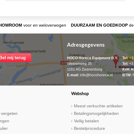
SHOWROOM
voor en weloverwogen
DUURZAAM EN GOEDKOOP
de 
Adresgegevens
HOCO Horeca Equipment B.V.
Tel:
+31
Weerenweg 35
Tel:
+31
1161 AG Zwanenburg
KvK A
E-mail:
info@hocohoreca.nl
BTW:
N
Webshop
Meest verkochte artikelen
 vergeten
Betalingsmogelijkheden
ringen
Veilig betalen
ulier
Bestelprocedure