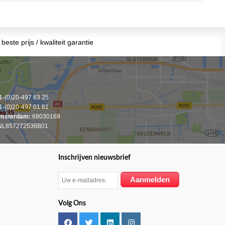
beste prijs / kwaliteit garantie
-(0)20-497 63 25
-(0)20-497 01 81
msterdam:
68030169
L857272536B01
Inschrijven nieuwsbrief
Volg Ons