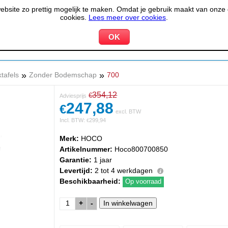
site zo prettig mogelijk te maken. Omdat je gebruik maakt van onze d
cookies.
Lees meer over cookies
.
KOELEN &
PIZZERIA &
HOTEL,
PPARATUUR
VRIEZEN
BAKKERIJ
RESTA
»
»
tafels
Zonder Bodemschap
700
354,12
€
Adviesprijs
247,88
€
excl. BTW
Incl. BTW:
299,94
€
Merk:
HOCO
Artikelnummer:
Hoco800700850
Garantie:
1 jaar
Levertijd:
2 tot 4 werkdagen
Beschikbaarheid:
Op voorraad
+
-