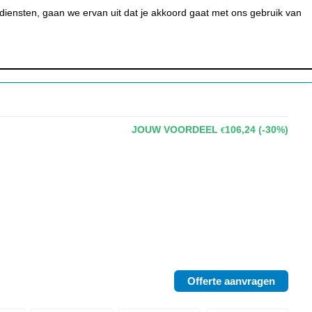
0
MIJN ACCOUNT
BESTELSTATUS
WINKELWAGEN
iensten, gaan we ervan uit dat je akkoord gaat met ons gebruik van
 BAR &
REINIGEN &
URANT
HYGIËNE
JOUW VOORDEEL
106,24
(-30%)
€