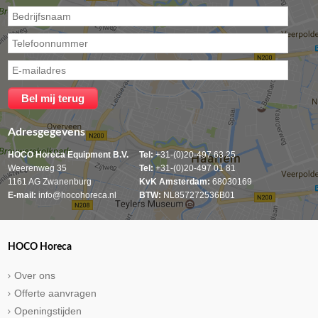
Adresgegevens
HOCO Horeca Equipment B.V.
Tel:
+31-(0)20-497 63 25
Weerenweg 35
Tel:
+31-(0)20-497 01 81
1161 AG Zwanenburg
KvK Amsterdam:
68030169
E-mail:
info@hocohoreca.nl
BTW:
NL857272536B01
HOCO Horeca
Over ons
Offerte aanvragen
Openingstijden