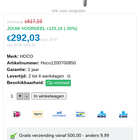
klik voor vergroten
417,19
€
Adviesprijs
JOUW VOORDEEL
125,16
(-30%)
€
292,03
€
excl. BTW
Incl. BTW:
353,36
€
Merk:
HOCO
Artikelnummer:
Hoco1200700850
Garantie:
1 jaar
Levertijd:
2 tot 4 werkdagen
Beschikbaarheid:
Op voorraad
+
-
Gratis verzending vanaf 500,00 - anders 9,99