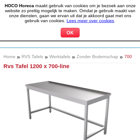
HOCO Horeca
maakt gebruik van cookies om je bezoek aan onze
(020) 497 6325
info@hocohoreca.nl
website zo prettig mogelijk te maken. Omdat je gebruik maakt van
0
onze diensten, gaan we ervan uit dat je akkoord gaat met ons
MIJN ACCOUNT
WINKELWAGEN
gebruik van cookies.
Lees meer over cookies
.
»
»
»
»
Home
RVS Tafels
Werktafels
Zonder Bodemschap
700
Rvs Tafel 1200 x 700-line