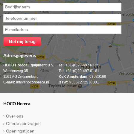
Adresgegevens
HOCO Horeca Equipment B.V.
Tel:
+31-(0)20-497 63 25
Weerenweg 35
Tel:
+31-(0)20-497 01 81
1161 AG Zwanenburg
KvK Amsterdam:
68030169
E-mail:
info@hocohoreca.nl
BTW:
NL857272536B01
HOCO Horeca
Over ons
Offerte aanvragen
Openingstijden