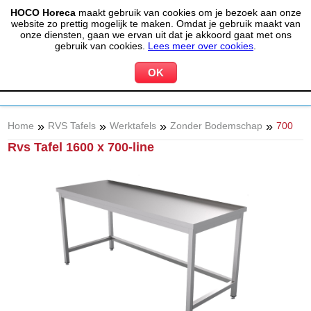
HOCO Horeca
maakt gebruik van cookies om je bezoek aan onze
(020) 497 6325
info@hocohoreca.nl
website zo prettig mogelijk te maken. Omdat je gebruik maakt van
0
onze diensten, gaan we ervan uit dat je akkoord gaat met ons
MIJN ACCOUNT
WINKELWAGEN
gebruik van cookies.
Lees meer over cookies
.
»
»
»
»
Home
RVS Tafels
Werktafels
Zonder Bodemschap
700
Rvs Tafel 1600 x 700-line