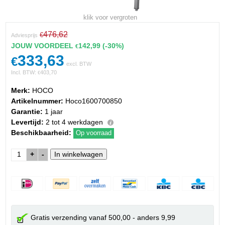
klik voor vergroten
476,62
€
Adviesprijs
JOUW VOORDEEL
142,99
(-30%)
€
333,63
€
excl. BTW
Incl. BTW:
403,70
€
Merk:
HOCO
Artikelnummer:
Hoco1600700850
Garantie:
1 jaar
Levertijd:
2 tot 4 werkdagen
Beschikbaarheid:
Op voorraad
+
-
Gratis verzending vanaf 500,00 - anders 9,99