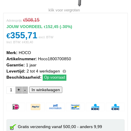
klik voor vergroten
508,15
€
Adviesprijs
JOUW VOORDEEL
152,45
(-30%)
€
355,71
€
excl. BTW
Incl. BTW:
430,40
€
Merk:
HOCO
Artikelnummer:
Hoco1800700850
Garantie:
1 jaar
Levertijd:
2 tot 4 werkdagen
Beschikbaarheid:
Op voorraad
+
-
Gratis verzending vanaf 500,00 - anders 9,99