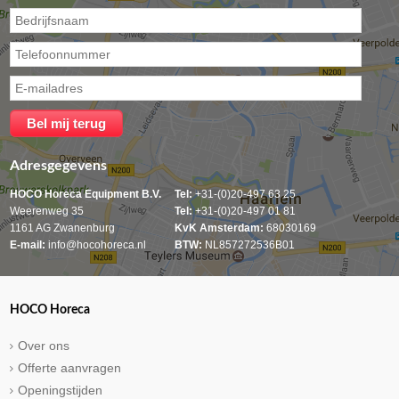
Adresgegevens
HOCO Horeca Equipment B.V.
Tel:
+31-(0)20-497 63 25
Weerenweg 35
Tel:
+31-(0)20-497 01 81
1161 AG Zwanenburg
KvK Amsterdam:
68030169
E-mail:
info@hocohoreca.nl
BTW:
NL857272536B01
HOCO Horeca
Over ons
Offerte aanvragen
Openingstijden