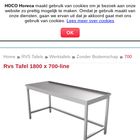
HOCO Horeca
maakt gebruik van cookies om je bezoek aan onze
(020) 497 6325
info@hocohoreca.nl
website zo prettig mogelijk te maken. Omdat je gebruik maakt van
0
onze diensten, gaan we ervan uit dat je akkoord gaat met ons
MIJN ACCOUNT
WINKELWAGEN
gebruik van cookies.
Lees meer over cookies
.
»
»
»
»
Home
RVS Tafels
Werktafels
Zonder Bodemschap
700
Rvs Tafel 1800 x 700-line