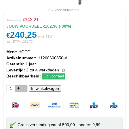
klik voor vergroten
343,21
€
Adviesprijs
JOUW VOORDEEL
102,96
(-30%)
€
240,25
€
excl. BTW
Incl. BTW:
290,70
€
Merk:
HOCO
Artikelnummer:
H1200600850-A
Garantie:
1 jaar
Levertijd:
2 tot 4 werkdagen
Beschikbaarheid:
Op voorraad
+
-
Gratis verzending vanaf 500,00 - anders 9,99