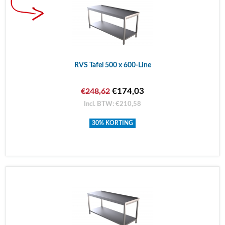
RVS Tafel 500 x 600-Line
€174,03
€248,62
Incl. BTW: €210,58
30% KORTING