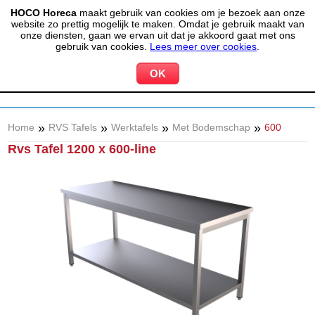
HOCO Horeca
maakt gebruik van cookies om je bezoek aan onze
(020) 497 6325
info@hocohoreca.nl
website zo prettig mogelijk te maken. Omdat je gebruik maakt van
0
onze diensten, gaan we ervan uit dat je akkoord gaat met ons
MIJN ACCOUNT
WINKELWAGEN
gebruik van cookies.
Lees meer over cookies
.
»
»
»
»
Home
RVS Tafels
Werktafels
Met Bodemschap
600
Rvs Tafel 1200 x 600-line