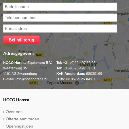
Adresgegevens
HOCO Horeca Equipment B.V.
Tel:
+31-(0)20-497 63 25
Weerenweg 35
Tel:
+31-(0)20-497 01 81
1161 AG Zwanenburg
KvK Amsterdam:
68030169
E-mail:
info@hocohoreca.nl
BTW:
NL857272536B01
HOCO Horeca
Over ons
Offerte aanvragen
Openingstijden