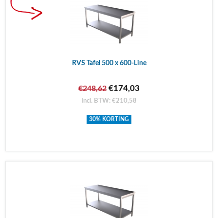
RVS Tafel 500 x 600-Line
€174,03
€248,62
Incl. BTW: €210,58
30% KORTING