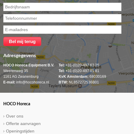
Adresgegevens
HOCO Horeca Equipment B.V.
Tel:
+31-(0)20-497 63 25
Weerenweg 35
Tel:
+31-(0)20-497 01 81
1161 AG Zwanenburg
KvK Amsterdam:
68030169
E-mail:
info@hocohoreca.nl
BTW:
NL857272536B01
HOCO Horeca
Over ons
Offerte aanvragen
Openingstijden