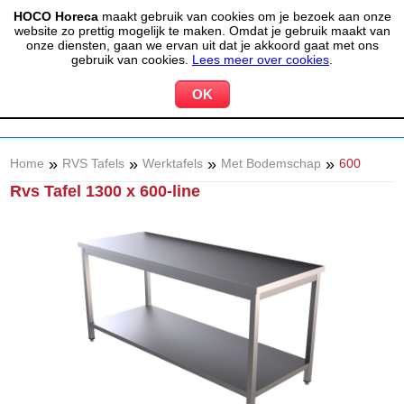
HOCO Horeca
maakt gebruik van cookies om je bezoek aan onze
(020) 497 6325
info@hocohoreca.nl
website zo prettig mogelijk te maken. Omdat je gebruik maakt van
0
onze diensten, gaan we ervan uit dat je akkoord gaat met ons
MIJN ACCOUNT
WINKELWAGEN
gebruik van cookies.
Lees meer over cookies
.
»
»
»
»
Home
RVS Tafels
Werktafels
Met Bodemschap
600
Rvs Tafel 1300 x 600-line