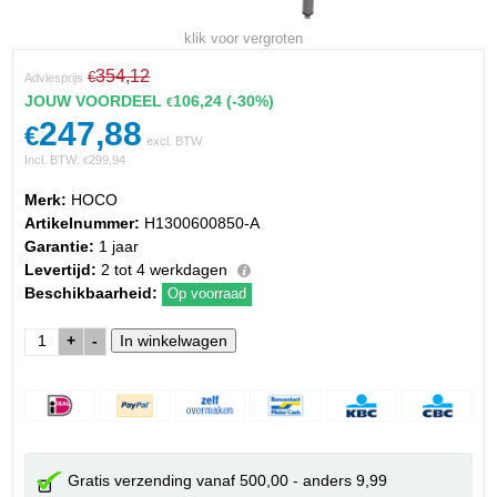
klik voor vergroten
354,12
€
Adviesprijs
JOUW VOORDEEL
106,24
(-30%)
€
247,88
€
excl. BTW
Incl. BTW:
299,94
€
Merk:
HOCO
Artikelnummer:
H1300600850-A
Garantie:
1 jaar
Levertijd:
2 tot 4 werkdagen
Beschikbaarheid:
Op voorraad
+
-
Gratis verzending vanaf 500,00 - anders 9,99