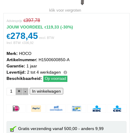
klik voor vergroten
397,78
€
Adviesprijs
JOUW VOORDEEL
119,33
(-30%)
€
278,45
€
excl. BTW
Incl. BTW:
336,92
€
Merk:
HOCO
Artikelnummer:
H1500600850-A
Garantie:
1 jaar
Levertijd:
2 tot 4 werkdagen
Beschikbaarheid:
Op voorraad
+
-
Gratis verzending vanaf 500,00 - anders 9,99