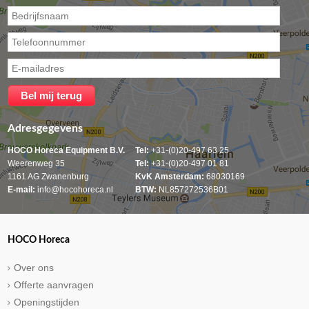
Adresgegevens
HOCO Horeca Equipment B.V.
Tel:
+31-(0)20-497 63 25
Weerenweg 35
Tel:
+31-(0)20-497 01 81
1161 AG Zwanenburg
KvK Amsterdam:
68030169
E-mail:
info@hocohoreca.nl
BTW:
NL857272536B01
HOCO Horeca
Over ons
Offerte aanvragen
Openingstijden