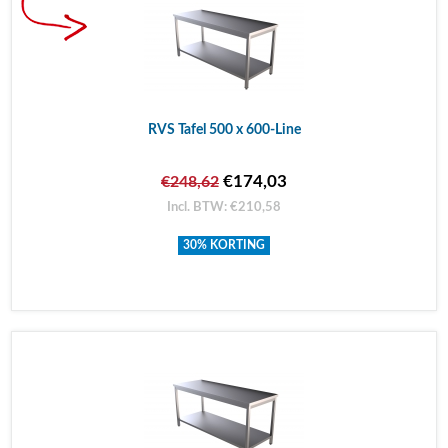
RVS Tafel 500 x 600-Line
€174,03
€248,62
Incl. BTW: €210,58
30% KORTING