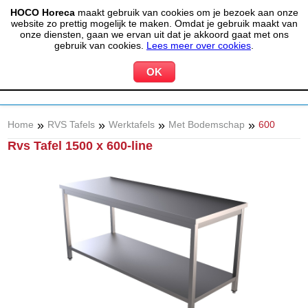
HOCO Horeca
maakt gebruik van cookies om je bezoek aan onze
(020) 497 6325
info@hocohoreca.nl
website zo prettig mogelijk te maken. Omdat je gebruik maakt van
0
onze diensten, gaan we ervan uit dat je akkoord gaat met ons
MIJN ACCOUNT
WINKELWAGEN
gebruik van cookies.
Lees meer over cookies
.
»
»
»
»
Home
RVS Tafels
Werktafels
Met Bodemschap
600
Rvs Tafel 1500 x 600-line