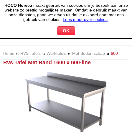
HOCO Horeca
maakt gebruik van cookies om je bezoek aan onze
(020) 497 6325
info@hocohoreca.nl
website zo prettig mogelijk te maken. Omdat je gebruik maakt van
0
onze diensten, gaan we ervan uit dat je akkoord gaat met ons
MIJN ACCOUNT
WINKELWAGEN
gebruik van cookies.
Lees meer over cookies
.
»
»
»
»
Home
RVS Tafels
Werktafels
Met Bodemschap
600
Rvs Tafel Met Rand 1600 x 600-line