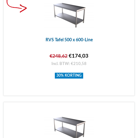
RVS Tafel 500 x 600-Line
€174,03
€248,62
Incl. BTW: €210,58
30% KORTING