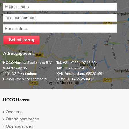
Adresgegevens
HOCO Horeca Equipment B.V.
Tel:
+31-(0)20-497 63 25
Weerenweg 35
Tel:
+31-(0)20-497 01 81
1161 AG Zwanenburg
KvK Amsterdam:
68030169
E-mail:
info@hocohoreca.nl
BTW:
NL857272536B01
HOCO Horeca
Over ons
Offerte aanvragen
Openingstijden