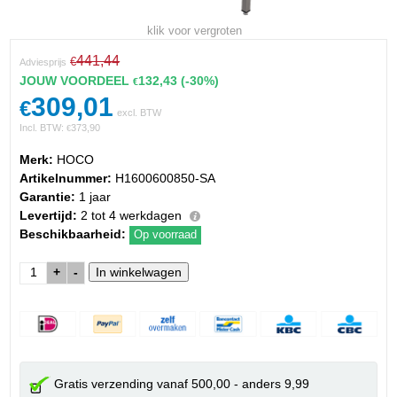
klik voor vergroten
441,44
€
Adviesprijs
JOUW VOORDEEL
132,43
(-30%)
€
309,01
€
excl. BTW
Incl. BTW:
373,90
€
Merk:
HOCO
Artikelnummer:
H1600600850-SA
Garantie:
1 jaar
Levertijd:
2 tot 4 werkdagen
Beschikbaarheid:
Op voorraad
+
-
Gratis verzending vanaf 500,00 - anders 9,99