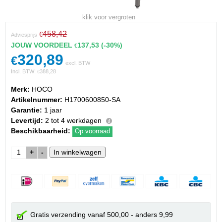
klik voor vergroten
458,42
€
Adviesprijs
JOUW VOORDEEL
137,53
(-30%)
€
320,89
€
excl. BTW
Incl. BTW:
388,28
€
Merk:
HOCO
Artikelnummer:
H1700600850-SA
Garantie:
1 jaar
Levertijd:
2 tot 4 werkdagen
Beschikbaarheid:
Op voorraad
+
-
Gratis verzending vanaf 500,00 - anders 9,99