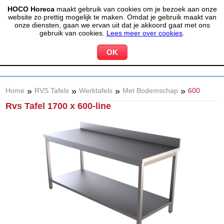
HOCO Horeca
maakt gebruik van cookies om je bezoek aan onze
(020) 497 6325
info@hocohoreca.nl
website zo prettig mogelijk te maken. Omdat je gebruik maakt van
0
onze diensten, gaan we ervan uit dat je akkoord gaat met ons
MIJN ACCOUNT
WINKELWAGEN
gebruik van cookies.
Lees meer over cookies
.
»
»
»
»
Home
RVS Tafels
Werktafels
Met Bodemschap
600
Rvs Tafel 1700 x 600-line