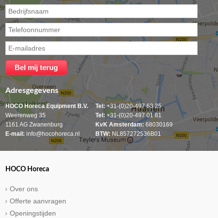
Adresgegevens
HOCO Horeca Equipment B.V.
Tel:
+31-(0)20-497 63 25
Weerenweg 35
Tel:
+31-(0)20-497 01 81
1161 AG Zwanenburg
KvK Amsterdam:
68030169
E-mail:
info@hocohoreca.nl
BTW:
NL857272536B01
HOCO Horeca
Over ons
Offerte aanvragen
Openingstijden