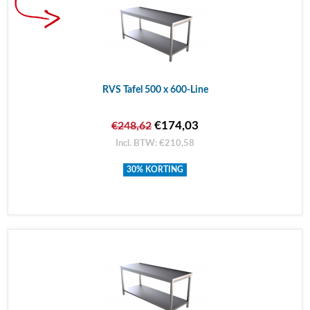
RVS Tafel 500 x 600-Line
€174,03
€248,62
Incl. BTW: €210,58
30% KORTING