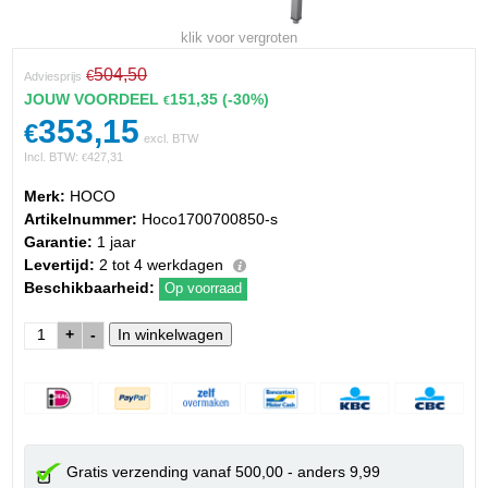
klik voor vergroten
504,50
€
Adviesprijs
JOUW VOORDEEL
151,35
(-30%)
€
353,15
€
excl. BTW
Incl. BTW:
427,31
€
Merk:
HOCO
Artikelnummer:
Hoco1700700850-s
Garantie:
1 jaar
Levertijd:
2 tot 4 werkdagen
Beschikbaarheid:
Op voorraad
+
-
Gratis verzending vanaf 500,00 - anders 9,99