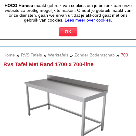
HOCO Horeca
maakt gebruik van cookies om je bezoek aan onze
(020) 497 6325
info@hocohoreca.nl
website zo prettig mogelijk te maken. Omdat je gebruik maakt van
0
onze diensten, gaan we ervan uit dat je akkoord gaat met ons
MIJN ACCOUNT
WINKELWAGEN
gebruik van cookies.
Lees meer over cookies
.
»
»
»
»
Home
RVS Tafels
Werktafels
Zonder Bodemschap
700
Rvs Tafel Met Rand 1700 x 700-line