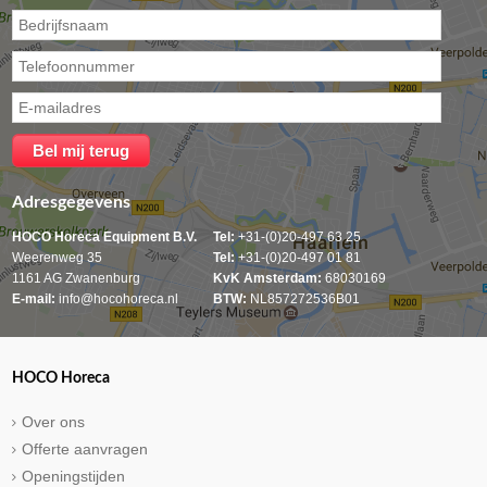
Adresgegevens
HOCO Horeca Equipment B.V.
Tel:
+31-(0)20-497 63 25
Weerenweg 35
Tel:
+31-(0)20-497 01 81
1161 AG Zwanenburg
KvK Amsterdam:
68030169
E-mail:
info@hocohoreca.nl
BTW:
NL857272536B01
HOCO Horeca
Over ons
Offerte aanvragen
Openingstijden