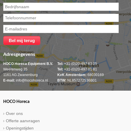
Adresgegevens
HOCO Horeca Equipment B.V.
Tel:
+31-(0)20-497 63 25
Weerenweg 35
Tel:
+31-(0)20-497 01 81
1161 AG Zwanenburg
KvK Amsterdam:
68030169
E-mail:
info@hocohoreca.nl
BTW:
NL857272536B01
HOCO Horeca
Over ons
Offerte aanvragen
Openingstijden