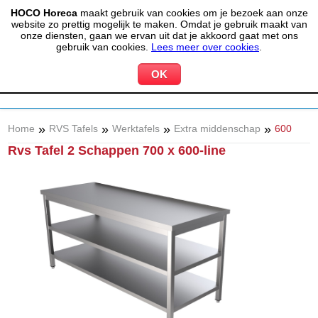
HOCO Horeca
maakt gebruik van cookies om je bezoek aan onze
(020) 497 6325
info@hocohoreca.nl
website zo prettig mogelijk te maken. Omdat je gebruik maakt van
0
onze diensten, gaan we ervan uit dat je akkoord gaat met ons
MIJN ACCOUNT
WINKELWAGEN
gebruik van cookies.
Lees meer over cookies
.
»
»
»
»
Home
RVS Tafels
Werktafels
Extra middenschap
600
Rvs Tafel 2 Schappen 700 x 600-line