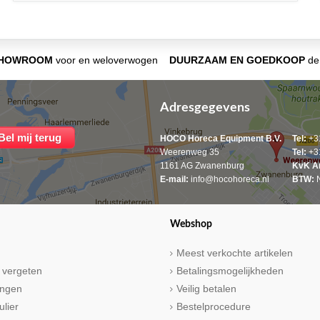
SHOWROOM
voor en weloverwogen
DUURZAAM EN GOEDKOOP
de 
Adresgegevens
HOCO Horeca Equipment B.V.
Tel:
+31
Weerenweg 35
Tel:
+31
1161 AG Zwanenburg
KvK A
E-mail:
info@hocohoreca.nl
BTW:
N
Webshop
Meest verkochte artikelen
 vergeten
Betalingsmogelijkheden
ringen
Veilig betalen
ulier
Bestelprocedure