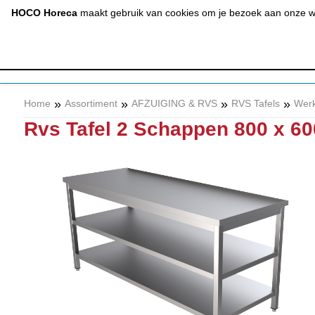
(020) 497 6325
info@hocohoreca.nl
HOCO Horeca
maakt gebruik van cookies om je bezoek aan onze web
AFZUIGING
A
& RVS
»
»
»
»
Home
Assortiment
AFZUIGING & RVS
RVS Tafels
Werk
Rvs Tafel 2 Schappen 800 x 60