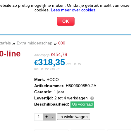
site zo prettig mogelijk te maken. Omdat je gebruik maakt van onze d
cookies.
Lees meer over cookies
.
KOELEN &
PIZZERIA &
HOTEL,
PPARATUUR
VRIEZEN
BAKKERIJ
RESTA
»
»
tafels
Extra middenschap
600
0-line
454,79
€
Adviesprijs
318,35
€
excl. BTW
Incl. BTW:
385,21
€
Merk:
HOCO
Artikelnummer:
H800600850-2A
Garantie:
1 jaar
Levertijd:
2 tot 4 werkdagen
Beschikbaarheid:
Op voorraad
+
-