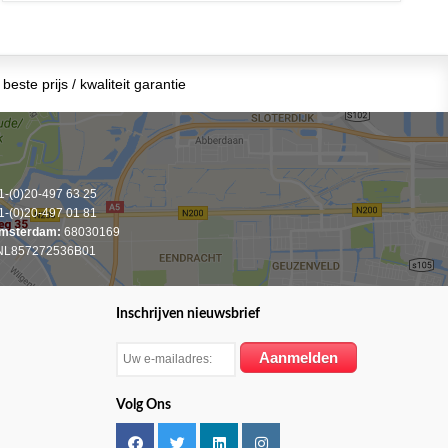
beste prijs / kwaliteit garantie
-(0)20-497 63 25
-(0)20-497 01 81
msterdam:
68030169
L857272536B01
Inschrijven nieuwsbrief
Volg Ons