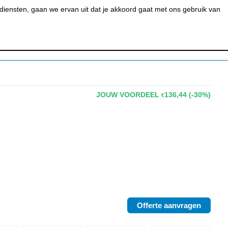
0
MIJN ACCOUNT
BESTELSTATUS
WINKELWAGEN
iensten, gaan we ervan uit dat je akkoord gaat met ons gebruik van
 BAR &
REINIGEN &
URANT
HYGIËNE
JOUW VOORDEEL
136,44
(-30%)
€