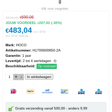
klik voor vergroten
690,06
€
Adviesprijs
JOUW VOORDEEL
207,02
(-30%)
€
483,04
€
excl. BTW
Incl. BTW:
584,48
€
Merk:
HOCO
Artikelnummer:
H1700600850-2A
Garantie:
1 jaar
Levertijd:
2 tot 4 werkdagen
Beschikbaarheid:
Op voorraad
+
-
Gratis verzending vanaf 500,00 - anders 9,99