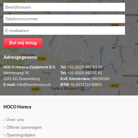
Adresgegevens
HOCO Horeca Equipment B.V.
Tel:
+31-(0)20-497 63 25
Weerenweg 35
Tel:
+31-(0)20-497 01 81
1161 AG Zwanenburg
KvK Amsterdam:
68030169
E-mail:
info@hocohoreca.nl
BTW:
NL857272536B01
HOCO Horeca
Over ons
Offerte aanvragen
Openingstijden