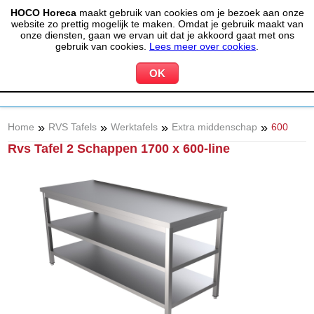
HOCO Horeca
maakt gebruik van cookies om je bezoek aan onze
(020) 497 6325
info@hocohoreca.nl
website zo prettig mogelijk te maken. Omdat je gebruik maakt van
0
onze diensten, gaan we ervan uit dat je akkoord gaat met ons
MIJN ACCOUNT
WINKELWAGEN
gebruik van cookies.
Lees meer over cookies
.
»
»
»
»
Home
RVS Tafels
Werktafels
Extra middenschap
600
Rvs Tafel 2 Schappen 1700 x 600-line