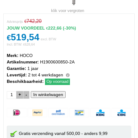
klik voor vergroten
742,20
€
Adviesprijs
JOUW VOORDEEL
222,66
(-30%)
€
519,54
€
excl. BTW
Incl. BTW:
628,64
€
Merk:
HOCO
Artikelnummer:
H1900600850-2A
Garantie:
1 jaar
Levertijd:
2 tot 4 werkdagen
Beschikbaarheid:
Op voorraad
+
-
Gratis verzending vanaf 500,00 - anders 9,99