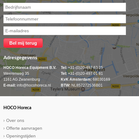
Adresgegevens
HOCO Horeca Equipment B.V.
Tel:
+31-(0)20-497 63 25
Weerenweg 35
Tel:
+31-(0)20-497 01 81
1161 AG Zwanenburg
KvK Amsterdam:
68030169
E-mail:
info@hocohoreca.nl
BTW:
NL857272536B01
HOCO Horeca
Over ons
Offerte aanvragen
Openingstijden