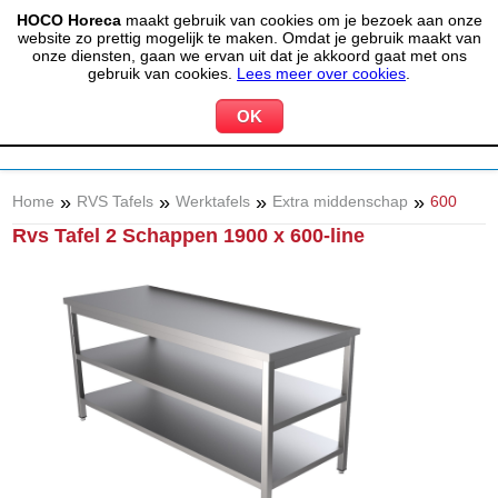
HOCO Horeca
maakt gebruik van cookies om je bezoek aan onze
(020) 497 6325
info@hocohoreca.nl
website zo prettig mogelijk te maken. Omdat je gebruik maakt van
0
onze diensten, gaan we ervan uit dat je akkoord gaat met ons
MIJN ACCOUNT
WINKELWAGEN
gebruik van cookies.
Lees meer over cookies
.
»
»
»
»
Home
RVS Tafels
Werktafels
Extra middenschap
600
Rvs Tafel 2 Schappen 1900 x 600-line